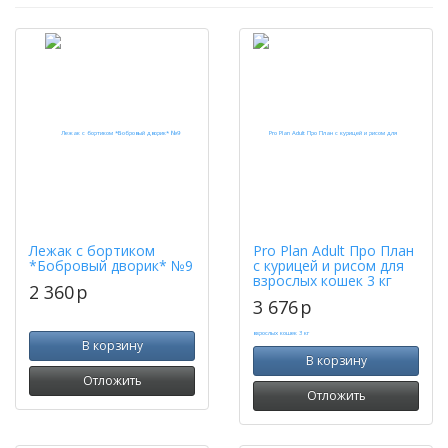
Лежак с бортиком
Pro Plan Adult Про План
*Бобровый дворик* №9
с курицей и рисом для
взрослых кошек 3 кг
2 360
p
3 676
p
В корзину
В корзину
Отложить
Отложить