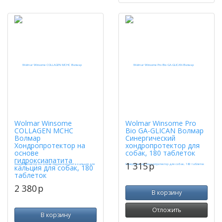
Wolmar Winsome
Wolmar Winsome Pro
COLLAGEN MCHC
Bio GA-GLICAN Волмар
Волмар
Синергический
Хондропротектор на
хондропротектор для
основе
собак, 180 таблеток
гидроксиапатита
1 315
p
кальция для собак, 180
таблеток
2 380
p
В корзину
Отложить
В корзину