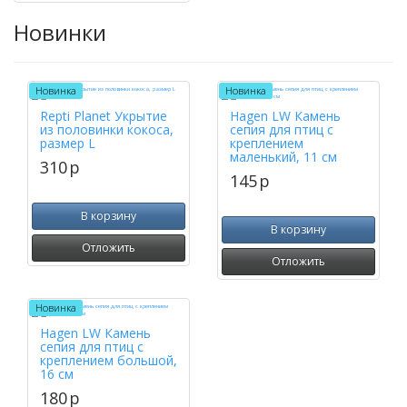
Новинки
Новинка
Новинка
Repti Planet Укрытие
Hagen LW Камень
из половинки кокоса,
сепия для птиц с
размер L
креплением
маленький, 11 см
310
p
145
p
В корзину
В корзину
Отложить
Отложить
Новинка
Hagen LW Камень
сепия для птиц с
креплением большой,
16 см
180
p