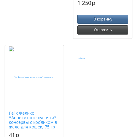
1 250
p
В корзину
Отложить
Felix Феликс
*Аппетитные кусочки*
консервы с кроликом в
желе для кошек, 75 гр
41
p