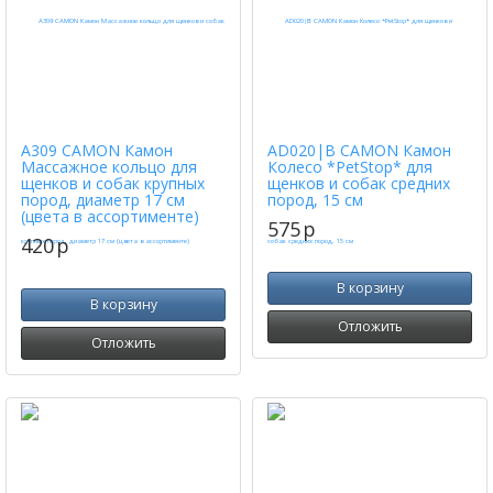
A309 CAMON Камон
AD020|B CAMON Камон
Массажное кольцо для
Колесо *PetStop* для
щенков и собак крупных
щенков и собак средних
пород, диаметр 17 см
пород, 15 см
(цвета в ассортименте)
575
p
420
p
В корзину
В корзину
Отложить
Отложить