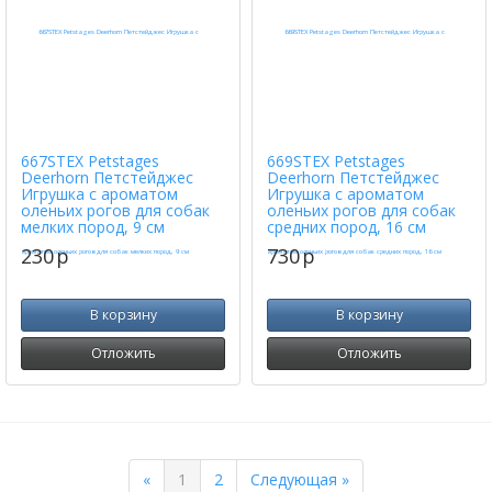
667STEX Petstages
669STEX Petstages
Deerhorn Петстейджес
Deerhorn Петстейджес
Игрушка с ароматом
Игрушка с ароматом
оленьих рогов для собак
оленьих рогов для собак
мелких пород, 9 см
средних пород, 16 см
230
p
730
p
В корзину
В корзину
Отложить
Отложить
Previous
Next
«
1
2
Следующая »