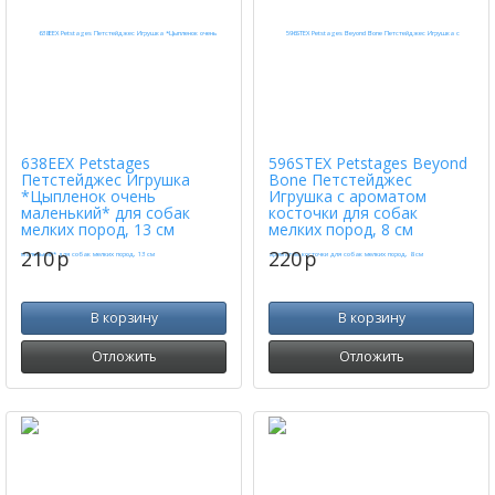
638EEX Petstages
596STEX Petstages Beyond
Петстейджес Игрушка
Bone Петстейджес
*Цыпленок очень
Игрушка с ароматом
маленький* для собак
косточки для собак
мелких пород, 13 см
мелких пород, 8 см
210
p
220
p
В корзину
В корзину
Отложить
Отложить