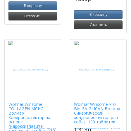
В корзину
В корзину
Отложить
Отложить
Wolmar Winsome
Wolmar Winsome Pro
COLLAGEN MCHC
Bio GA-GLICAN Волмар
Волмар
Синергический
Хондропротектор на
хондропротектор для
основе
собак, 180 таблеток
гидроксиапатита
1 315
p
кальция для собак, 180