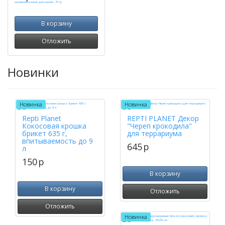
В корзину
Отложить
Новинки
Новинка
Новинка
Repti Planet
REPTI PLANET Декор
Кокосовая крошка
"Череп крокодила"
брикет 635 г,
для террариума
впитываемость до 9
645
p
л
150
p
В корзину
В корзину
Отложить
Отложить
Новинка