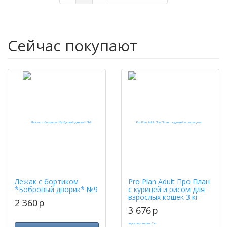
Сейчас покупают
Лежак с бортиком
Pro Plan Adult Про План
*Бобровый дворик* №9
с курицей и рисом для
взрослых кошек 3 кг
2 360
p
3 676
p