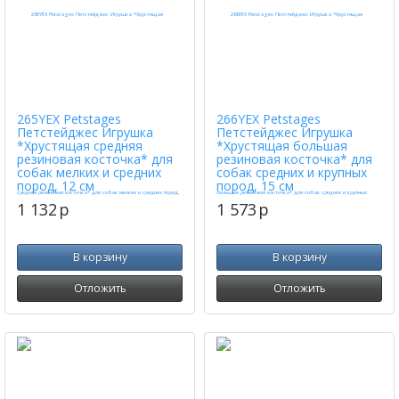
265YEX Petstages
266YEX Petstages
Петстейджес Игрушка
Петстейджес Игрушка
*Хрустящая средняя
*Хрустящая большая
резиновая косточка* для
резиновая косточка* для
собак мелких и средних
собак средних и крупных
пород, 12 см
пород, 15 см
1 132
p
1 573
p
В корзину
В корзину
Отложить
Отложить