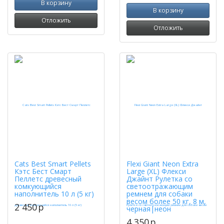
В корзину
В корзину
Отложить
Отложить
Cats Best Smart Pellets
Flexi Giant Neon Extra
Кэтс Бест Смарт
Large (XL) Флекси
Пеллетс древесный
Джайнт Рулетка со
комкующийся
светоотражающим
наполнитель 10 л (5 кг)
ремнем для собаки
весом более 50 кг, 8 м,
2 450
p
черная|неон
4 350
p