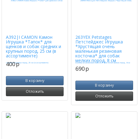
A392|I CAMON Камон
263YEX Petstages
Игрушка *Тапок* для
Петстейджес Игрушка
щенков и собак средних и
*Хрустящая очень
крупных пород, 25 см (в
маленькая резиновая
ассортименте)
косточка* для собак
мелких пород, 8 см
400
p
690
p
В корзину
В корзину
Отложить
Отложить