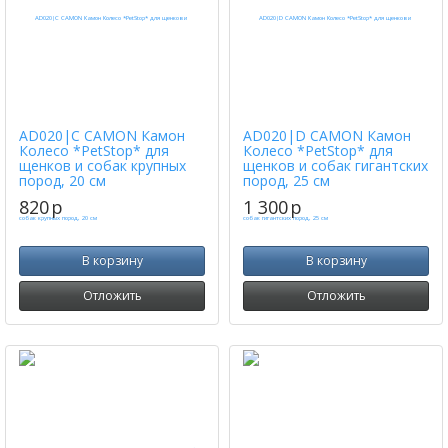
AD020|C CAMON Камон
AD020|D CAMON Камон
Колесо *PetStop* для
Колесо *PetStop* для
щенков и собак крупных
щенков и собак гигантских
пород, 20 см
пород, 25 см
820
p
1 300
p
В корзину
В корзину
Отложить
Отложить