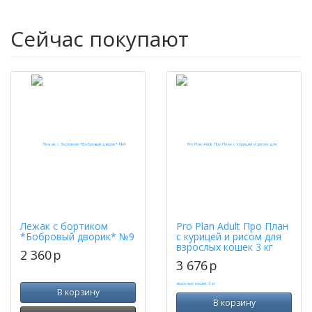
Сейчас покупают
Лежак с бортиком
Pro Plan Adult Про План
*Бобровый дворик* №9
с курицей и рисом для
взрослых кошек 3 кг
2 360
p
3 676
p
В корзину
В корзину