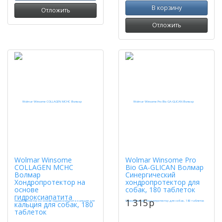
В корзину
Отложить
Отложить
Wolmar Winsome
Wolmar Winsome Pro
COLLAGEN MCHC
Bio GA-GLICAN Волмар
Волмар
Синергический
Хондропротектор на
хондропротектор для
основе
собак, 180 таблеток
гидроксиапатита
1 315
p
кальция для собак, 180
таблеток