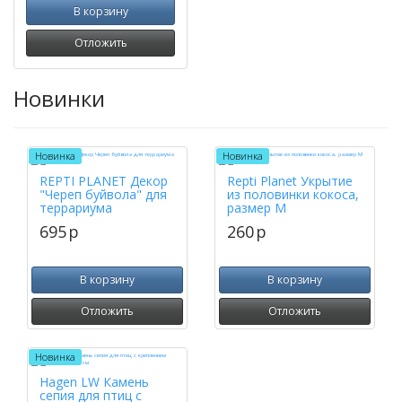
В корзину
Отложить
Новинки
Новинка
Новинка
REPTI PLANET Декор
Repti Planet Укрытие
"Череп буйвола" для
из половинки кокоса,
террариума
размер M
695
p
260
p
В корзину
В корзину
Отложить
Отложить
Новинка
Hagen LW Камень
сепия для птиц с