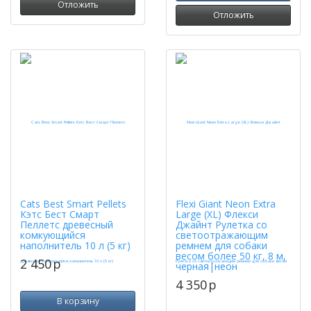
Отложить
Отложить
Cats Best Smart Pellets
Flexi Giant Neon Extra
Кэтс Бест Смарт
Large (XL) Флекси
Пеллетс древесный
Джайнт Рулетка со
комкующийся
светоотражающим
наполнитель 10 л (5 кг)
ремнем для собаки
весом более 50 кг, 8 м,
2 450
p
черная|неон
4 350
p
В корзину