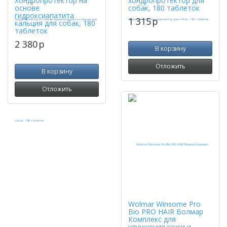
Хондропротектор на
хондропротектор для
основе
собак, 180 таблеток
гидроксиапатита
1 315
p
кальция для собак, 180
таблеток
2 380
p
В корзину
Отложить
В корзину
Отложить
Wolmar Winsome Pro
Bio PRO HAIR Волмар
Комплекс для
улучшения кожи и