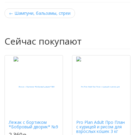
←
Шампуни, бальзамы, спреи
Сейчас покупают
Лежак с бортиком
Pro Plan Adult Про План
*Бобровый дворик* №9
с курицей и рисом для
взрослых кошек 3 кг
2 360
p