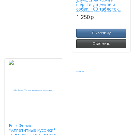
шерсти у щенков и
собак, 180 таблеток
1 250
p
В корзину
Отложить
Felix Феликс
*Аппетитные кусочки*
консервы с кроликом в