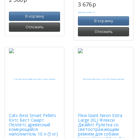
3 676
p
В корзину
В корзину
Отложить
Отложить
Cats Best Smart Pellets
Flexi Giant Neon Extra
Кэтс Бест Смарт
Large (XL) Флекси
Пеллетс древесный
Джайнт Рулетка со
комкующийся
светоотражающим
наполнитель 10 л (5 кг)
ремнем для собаки