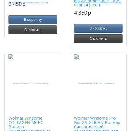
весом более 50 кг, 8 м,
2 450
p
черная|неон
4 350
p
В корзину
В корзину
Отложить
Отложить
Wolmar Winsome
Wolmar Winsome Pro
COLLAGEN MCHC
Bio GA-GLICAN Волмар
Волмар
Синергический