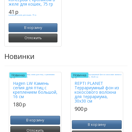
желе для кошек, 75 гр
41
p
В корзину
Отложить
Новинки
Новинка
Новинка
Hagen LW Камень
REPTI PLANET
сепия для птиц с
Террариумный фон из
креплением большой,
кокосового волокна
16 см
для террариума,
30х30 см
180
p
900
p
В корзину
В корзину
Отложить