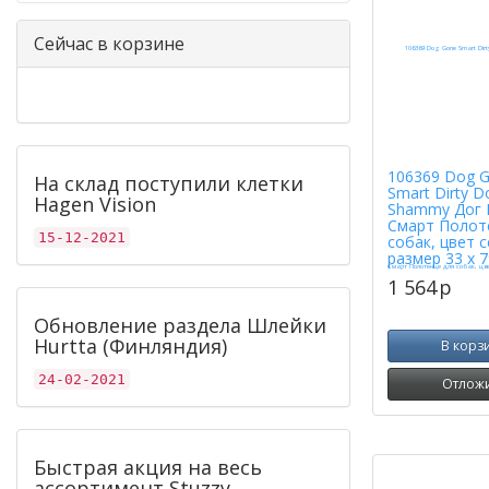
Сейчас в корзине
106369 Dog 
На склад поступили клетки
Smart Dirty D
Hagen Vision
Shammy Дог 
Смарт Полот
15-12-2021
собак, цвет 
размер 33 х 7
1 564
p
Обновление раздела Шлейки
Hurtta (Финляндия)
В корз
24-02-2021
Отлож
Быстрая акция на весь
ассортимент Stuzzy