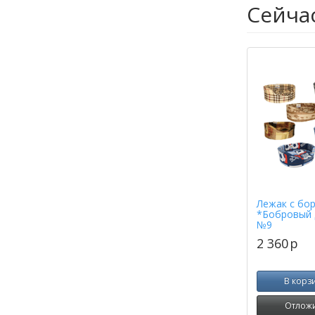
Сейча
Лежак с бо
*Бобровый 
№9
2 360
p
В корз
Отлож