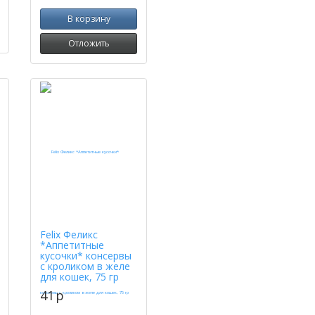
В корзину
Отложить
Felix Феликс
*Аппетитные
кусочки* консервы
с кроликом в желе
для кошек, 75 гр
41
p