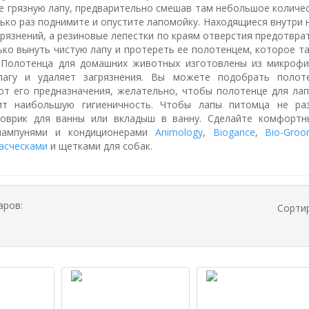
ее грязную лапу, предварительно смешав там небольшое количес
лько раз поднимите и опустите лапомойку. Находящиеся внутри 
грязнений, а резиновые лепестки по краям отверстия предотвра
ько вынуть чистую лапу и протереть ее полотенцем, которое 
 Полотенца для домашних животных изготовлены из микрофи
лагу и удаляет загрязнения. Вы можете подобрать полоте
от его предназначения, желательно, чтобы полотенце для лап
ит наибольшую гигиеничность. Чтобы лапы питомца не ра
коврик для ванны или вкладыш в ванну. Сделайте комфор
шампунями и кондиционерами
Animology
,
Bioganсе
,
Bio-Gro
асческами
и щетками для собак.
аров:
Сорти