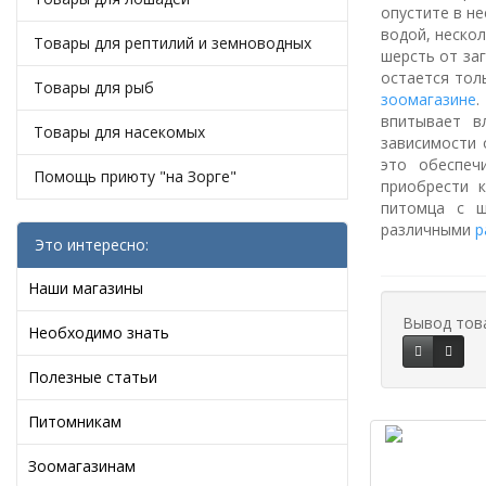
опустите в н
водой, неско
Товары для рептилий и земноводных
шерсть от за
остается тол
Товары для рыб
зоомагазине
.
впитывает в
Товары для насекомых
зависимости 
это обеспеч
Помощь приюту "на Зорге"
приобрести 
питомца с 
различными
р
Это интересно:
Наши магазины
Вывод тов
Необходимо знать
Полезные статьи
Питомникам
Зоомагазинам