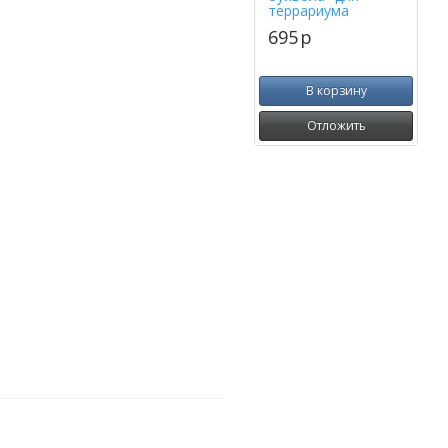
террариума
695
p
В корзину
Отложить