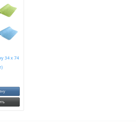
у 34 х 74
е)
ину
ить