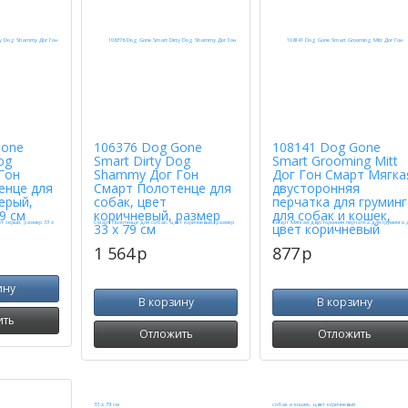
Gone
106376 Dog Gone
108141 Dog Gone
og
Smart Dirty Dog
Smart Grooming Mitt
Гон
Shammy Дог Гон
Дог Гон Смарт Мягка
енце для
Смарт Полотенце для
двусторонняя
серый,
собак, цвет
перчатка для груминг
9 см
коричневый, размер
для собак и кошек,
33 х 79 см
цвет коричневый
1 564
p
877
p
ину
В корзину
В корзину
ить
Отложить
Отложить