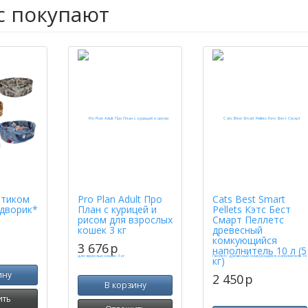
с покупают
ртиком
Pro Plan Adult Про
Cats Best Smart
дворик*
План с курицей и
Pellets Кэтс Бест
рисом для взрослых
Смарт Пеллетс
кошек 3 кг
древесный
комкующийся
3 676
p
наполнитель 10 л (5
кг)
ину
2 450
p
В корзину
ить