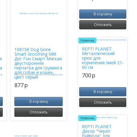
В корзину
Отложить
Новинка
REPTI PLANET
108158 Dog Gone
Металлический
Smart Grooming Mitt
крюк для
я
Дог Гон Смарт Мягкая
кормления змей 21-
двусторонняя
60 см
а
перчатка для груминга
для собак и кошек,
700
p
цвет серый
877
p
В корзину
В корзину
Отложить
Отложить
Новинка
REPTI PLANET
Декор "Череп
буйвола" для