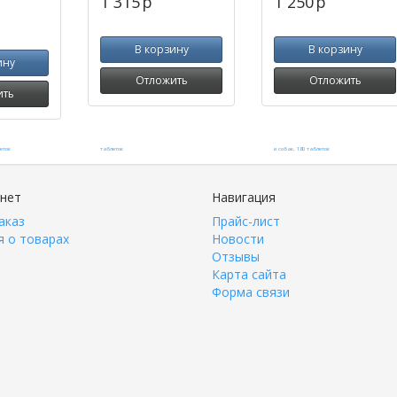
1 315
p
1 250
p
В корзину
В корзину
ину
Отложить
Отложить
ить
инет
Навигация
аказ
Прайс-лист
 о товарах
Новости
Отзывы
Карта сайта
Форма связи