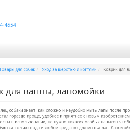
54-4554
вка по России
Вопросы и ответы
Контакты
Товары для собак
Уход за шерстью и когтями
Коврик для в
к для ванны, лапомойки
лец собаки знает, как сложно и неудобно мыть лапы после про
 стал гораздо проще, удобнее и приятнее с новым изобретение
осты в использовании, не нужно никаких особых навыков чтоб
буются только вода и любое средство для мытья лап. Лапомойк