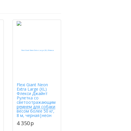
Flexi Giant Neon
Extra Large (XL)
Флекси Джайнт
Рулетка со
светоотражающим
ремнем для собаки
весом более 50 кг,
8 м, черная|неон
4 350
p