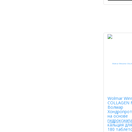
Wolmar Win
COLLAGEN 
Волмар
Хондропрот
на основе
гидроксиап
кальция для
180 таблет