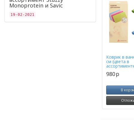
Monoprotein и Savic
19-02-2021
Коврик в ванн
см (цвета в
ассортимент
980
p
В корз
Отлож