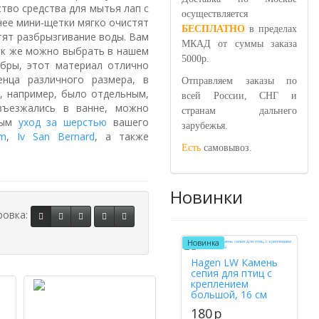
тво средства для мытья лап с
осуществляется
нее мини-щетки мягко очистят
БЕСПЛАТНО
в пределах
тят разбрызгивание воды. Вам
МКАД от суммы заказа
так же можно выбрать в нашем
5000р.
бры, этот материал отлично
нца различного размера, в
Отправляем заказы по
, например, было отдельным,
всей России, СНГ и
зъезжались в ванне, можно
странам дальнего
тным
уход за шерстью
вашего
зарубежья.
om
,
Iv San Bernard
, а также
Есть
самовывоз.
Новинки
ровка:
Новинка
Hagen LW Камень
сепия для птиц с
креплением
большой, 16 см
180
p