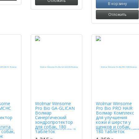
Отложить
В корзину
Отложить
some
Wolmar Winsome
Wolmar Winsome
MCHC
Pro Bio GA-GLICAN
Pro Bio PRO HAIR
Волмар
Волмар Комплекс
ектор
Синергический
для улучшения
хондропротектор
кожи и шерсти у
атита
для собак, 180
щенков и собак,
 собак,
таблеток
180 таблеток
ок