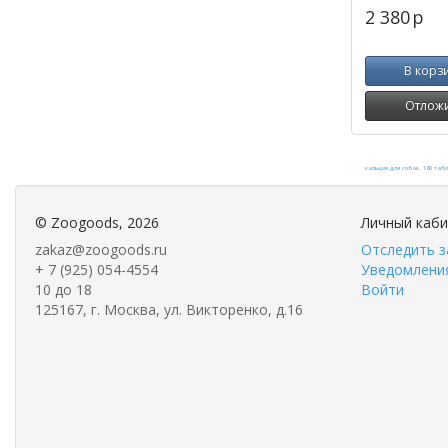
2 380
p
В корз
Отлож
©
Zoogoods
, 2026
Личный каб
zakaz@zoogoods.ru
Отследить з
+ 7 (925) 054-4554
Уведомления
10 до 18
Войти
125167, г. Москва, ул. Викторенко, д.16