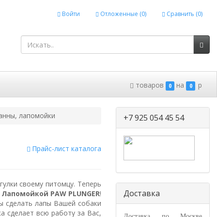
Войти
Отложенные (
0
)
Сравнить (
0
)
товаров
на
p
0
0
анны, лапомойки
+7 925 054 45 54
Прайс-лист каталога
гулки своему питомцу. Теперь
Доставка
м
Лапомойкой PAW PLUNGER
!
ы сделать лапы Вашей собаки
а сделает всю работу за Вас,
Доставка по Москве