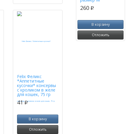
260
p
В корзину
Отложить
Felix Феликс
*Аппетитные
кусочки* консервы
с кроликом в желе
для кошек, 75 гр
41
p
В корзину
Отложить