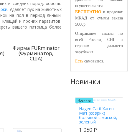
ших и средних пород, хорошо
осуществляется
ерки
. Удаляет пух на животных
БЕСПЛАТНО
в пределах
нок на пол в период линьки.
МКАД от суммы заказа
 клещей и прочих паразитов,
5000р.
ерсть вашего питомца более
Отправляем заказы по
всей России, СНГ и
странам дальнего
Фирма FURminator
зарубежья.
я)
(Фурминатор,
США)
Есть
самовывоз.
Новинки
Новинка
Hagen Catit Хаген
Мат (коврик)
большой с миской,
зеленый
1 050
p