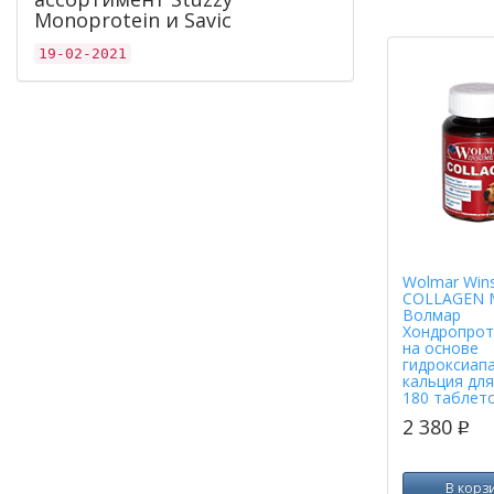
Monoprotein и Savic
19-02-2021
Wolmar Win
COLLAGEN 
Волмар
Хондропрот
на основе
гидроксиап
кальция для
180 таблет
2 380
p
В корз