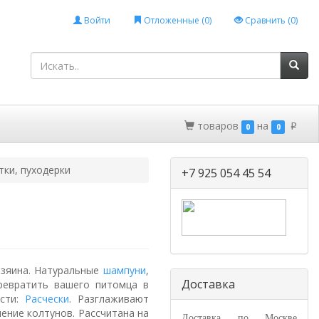
Войти
Отложенные (
0
)
Сравнить (
0
)
товаров
на
0
0
p
тки, пуходерки
+7 925 054 45 54
зяина. Натуральные
шампуни
,
Доставка
ревратить вашего питомца в
ести:
Расчески
. Разглаживают
ение колтунов. Рассчитана на
Доставка по Москве