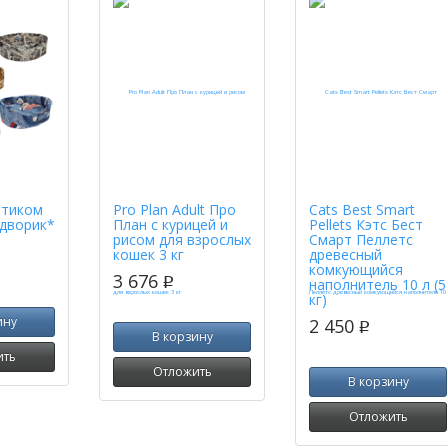
ртиком
Pro Plan Adult Про
Cats Best Smart
дворик*
План с курицей и
Pellets Кэтс Бест
рисом для взрослых
Смарт Пеллетс
кошек 3 кг
древесный
комкующийся
3 676
p
наполнитель 10 л (5
кг)
ину
2 450
p
В корзину
ить
Отложить
В корзину
Отложить