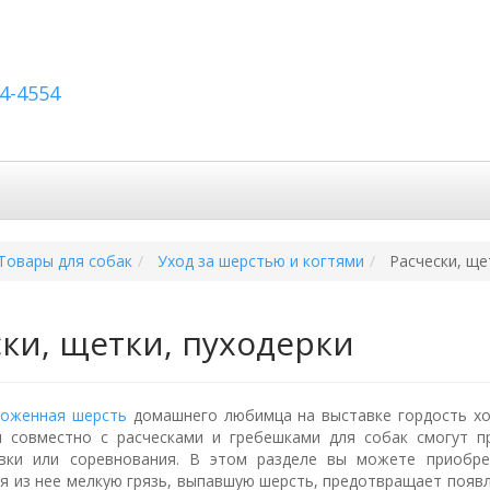
54-4554
авка по России
Вопросы и ответы
Контакты
Товары для собак
Уход за шерстью и когтями
Расчески, ще
ски, щетки, пуходерки
хоженная шерсть
домашнего любимца на выставке гордость хо
ы совместно с расческами и гребешками для собак смогут п
авки или соревнования. В этом разделе вы можете приобр
яя из нее мелкую грязь, выпавшую шерсть, предотвращает появл