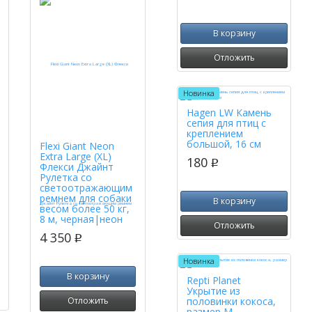
В корзину
Отложить
Новинка
Hagen LW Камень
сепия для птиц с
креплением
большой, 16 см
Flexi Giant Neon
Extra Large (XL)
180
p
Флекси Джайнт
Рулетка со
светоотражающим
ремнем для собаки
В корзину
весом более 50 кг,
8 м, черная|неон
Отложить
4 350
p
Новинка
В корзину
Repti Planet
Укрытие из
Отложить
половинки кокоса,
размер M