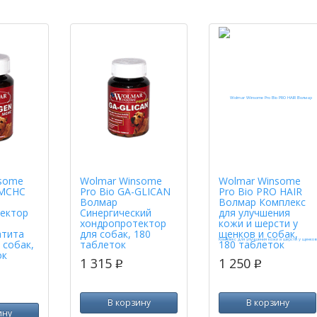
some
Wolmar Winsome
Wolmar Winsome
MCHC
Pro Bio GA-GLICAN
Pro Bio PRO HAIR
Волмар
Волмар Комплекс
ектор
Синергический
для улучшения
хондропротектор
кожи и шерсти у
атита
для собак, 180
щенков и собак,
 собак,
таблеток
180 таблеток
ок
1 315
1 250
p
p
В корзину
В корзину
ину