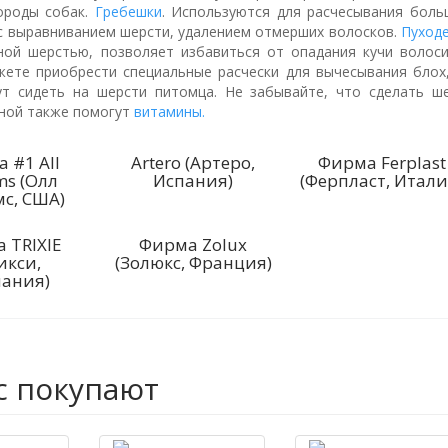
ороды собак.
Гребешки
. Используются для расчесывания боль
с выравниванием шерсти, удалением отмерших волосков.
Пуход
ой шерстью, позволяет избавиться от опадания кучи волоси
ете приобрести специальные расчески для вычесывания блох,
ут сидеть на шерсти питомца. Не забывайте, что сделать ш
ной также помогут
витамины.
 #1 All
Artero (Артеро,
Фирма Ferplast
ms (Олл
Испания)
(Ферпласт, Итали
мс, США)
 TRIXIE
Фирма Zolux
икси,
(Золюкс, Франция)
ания)
с покупают