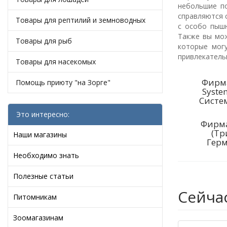
небольшие п
справляются 
Товары для рептилий и земноводных
с особо пышн
Также вы мож
Товары для рыб
которые мог
привлекатель
Товары для насекомых
Фирма
Помощь приюту "на Зорге"
Syste
Систе
Это интересно:
Фирма
(Тр
Наши магазины
Герм
Необходимо знать
Полезные статьи
Сейча
Питомникам
Зоомагазинам