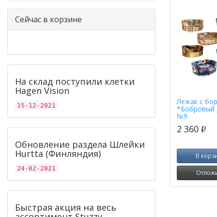
Сейчас в корзине
На склад поступили клетки
Hagen Vision
Лежак с бо
15-12-2021
*Бобровый 
№9
2 360
p
Обновление раздела Шлейки
Hurtta (Финляндия)
В корз
24-02-2021
Отлож
Быстрая акция на весь
ассортимент Stuzzy