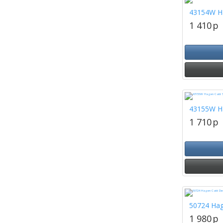
43154W Ha
1 410
p
43155W Ha
1 710
p
50724 Hag
1 980
p