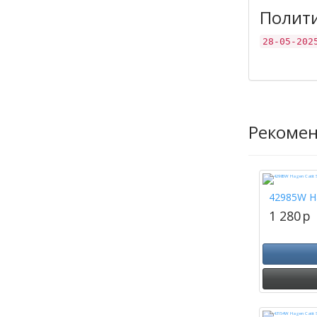
Полит
28-05-202
Рекоме
42985W Ha
1 280
p