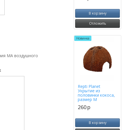
В корзину
Отложить
Новинка
ния МА воздушного
к
Repti Planet
Укрытие из
половинки кокоса,
размер M
260
p
В корзину