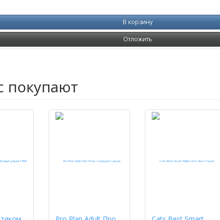
В корзину
Отложить
с покупают
ртиком
Pro Plan Adult Про
Cats Best Smart