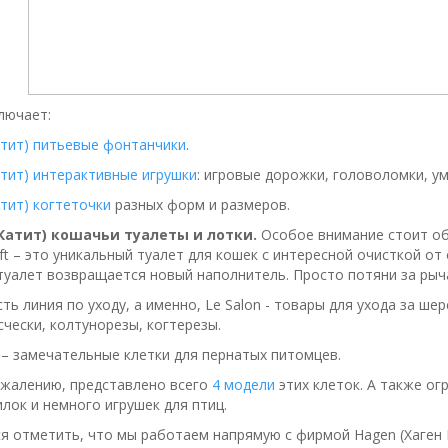
ключает:
Катит) питьевые фонтанчики
.
Катит) интерактивные игрушки
: игровые дорожки, головоломки, у
Катит) когтеточки
разных форм и размеров.
 Катит) кошачьи туалеты и лотки.
Особое внимание стоит об
ft – это уникальный туалет для кошек с интересной очисткой от
 туалет возвращается новый наполнитель. Просто потяни за рыч
сть линия по уходу, а именно, Le Salon - товары для ухода за ше
счески, колтунорезы, когтерезы.
– замечательные клетки для пернатых питомцев.
сожалению, представлено всего
4 модели
этих клеток. А также о
лок и немного игрушек для птиц.
ся отметить, что мы работаем напрямую с фирмой Hagen (Хаген 