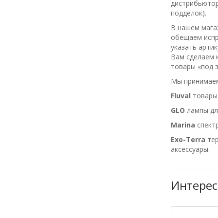
дистрибьютор 
подделок).
В нашем магаз
обещаем испра
указать арти
Вам сделаем 
товары «под з
Мы принимаем
Fluval
товары
GLO
лампы для
Marina
спектр
Exo-Terra
тер
аксессуары.
Интерес