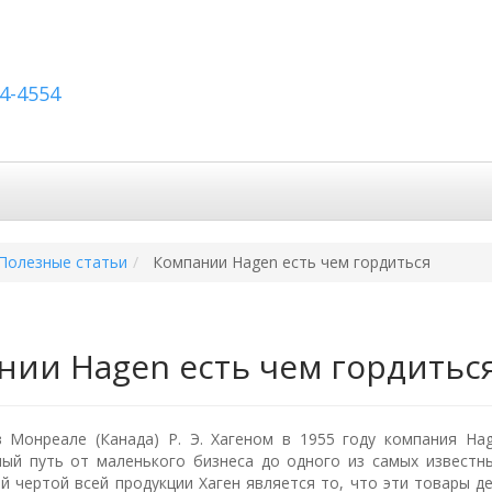
54-4554
вка по России
Вопросы и ответы
Контакты
Полезные статьи
Компании Hagen есть чем гордиться
нии Hagen есть чем гордитьс
 Монреале (Канада) Р. Э. Хагеном в 1955 году компания Ha
ый путь от маленького бизнеса до одного из самых известн
й чертой всей продукции Хаген является то, что эти товары де