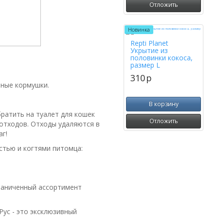
Отложить
Новинка
Repti Planet
Укрытие из
половинки кокоса,
размер L
310
p
мные кормушки.
В корзину
ратить на туалет для кошек
Отложить
 отходов. Отходы удаляются в
аг!
рстью и когтями питомца:
граниченный ассортимент
Рус - это эксклюзивный