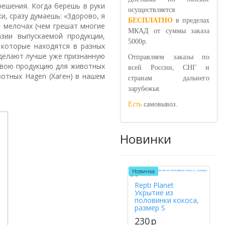
решения. Когда берешь в руки
осуществляется
и, сразу думаешь: «Здорово, я
БЕСПЛАТНО
в пределах
а мелочах (чем грешат многие
МКАД от суммы заказа
зии выпускаемой продукции,
5000р.
 которые находятся в разных
 делают лучше уже признанную
Отправляем заказы по
 свою продукцию для животных
всей России, СНГ и
отных Hagen (Хаген) в нашем
странам дальнего
зарубежья.
Есть
самовывоз.
Новинки
Новинка
Repti Planet
Укрытие из
половинки кокоса,
размер S
230
p