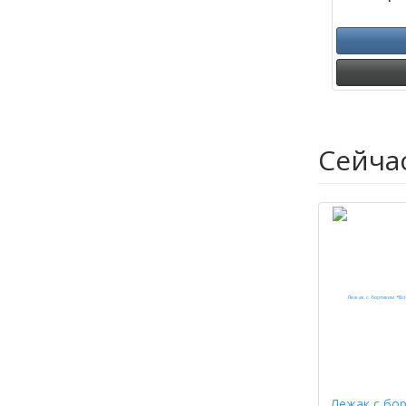
Сейча
Лежак с бо