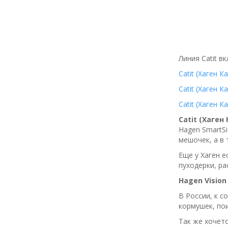
Линия Catit в
Catit (Хаген 
Catit (Хаген 
Catit (Хаген 
Catit (Хаген
Hagen SmartSi
мешочек, а в
Еще у Хаген е
пуходерки, ра
Hagen
Vision
В России, к 
кормушек, пои
Так же хочет