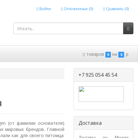
Войти
Отложенные (
0
)
Сравнить (
0
)
товаров
на
p
0
0
+7 925 054 45 54
я
Доставка
gen (от фамилии основателя)
ых мировых брендов. Главной
лали как для своего питомца:
Доставка по Москве