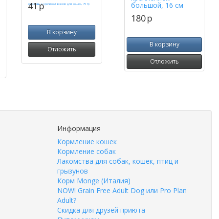
41
p
большой, 16 см
180
p
В корзину
В корзину
Отложить
Отложить
Информация
Кормление кошек
Кормление собак
Лакомства для собак, кошек, птиц и
грызунов
Корм Monge (Италия)
NOW! Grain Free Adult Dog или Pro Plan
Adult?
Скидка для друзей приюта