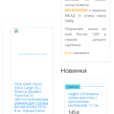
осуществляется
БЕСПЛАТНО
в пределах
МКАД от суммы заказа
5000р.
Отправляем заказы по
всей России, СНГ и
странам дальнего
зарубежья.
Есть
самовывоз.
Новинки
Flexi Giant Neon
Новинка
Extra Large (XL)
Флекси Джайнт
Hagen LW Камень
Рулетка со
сепия для птиц с
светоотражающим
креплением
ремнем для собаки
маленький, 11 см
весом более 50 кг,
8 м, черная|неон
145
p