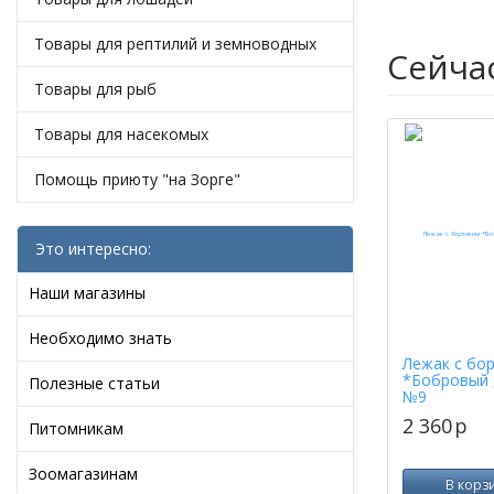
Товары для рептилий и земноводных
Сейча
Товары для рыб
Товары для насекомых
Помощь приюту "на Зорге"
Это интересно:
Наши магазины
Необходимо знать
Лежак с бо
*Бобровый 
Полезные статьи
№9
2 360
p
Питомникам
Зоомагазинам
В корз