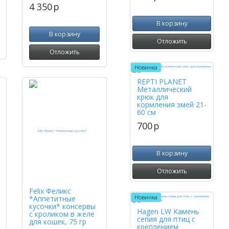
4 350
p
В корзину
В корзину
Отложить
Отложить
Новинка
REPTI PLANET
Металлический
крюк для
кормления змей 21-
60 см
700
p
В корзину
Отложить
Felix Феликс
Новинка
*Аппетитные
кусочки* консервы
Hagen LW Камень
с кроликом в желе
сепия для птиц с
для кошек, 75 гр
креплением