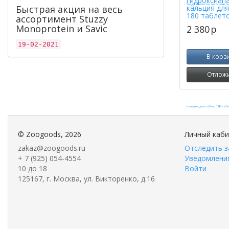
гидроксиап
Быстрая акция на весь
кальция для
180 таблет
ассортимент Stuzzy
Monoprotein и Savic
2 380
p
19-02-2021
В корз
Отлож
©
Zoogoods
, 2026
Личный каб
zakaz@zoogoods.ru
Отследить з
+ 7 (925) 054-4554
Уведомления
10 до 18
Войти
125167, г. Москва, ул. Викторенко, д.16