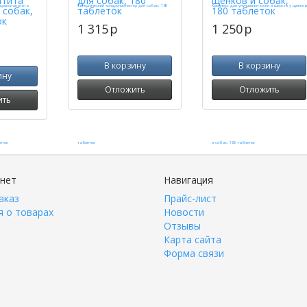
атита
для собак, 180
щенков и собак,
 собак,
таблеток
180 таблеток
ок
1 315
p
1 250
p
В корзину
В корзину
ину
Отложить
Отложить
ить
инет
Навигация
аказ
Прайс-лист
 о товарах
Новости
Отзывы
Карта сайта
Форма связи