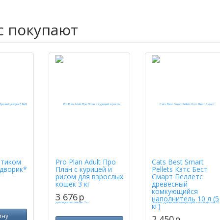
с покупают
ртиком
Pro Plan Adult Про
Cats Best Smart
дворик*
План с курицей и
Pellets Кэтс Бест
рисом для взрослых
Смарт Пеллетс
кошек 3 кг
древесный
комкующийся
3 676
p
наполнитель 10 л (5
кг)
ину
2 450
p