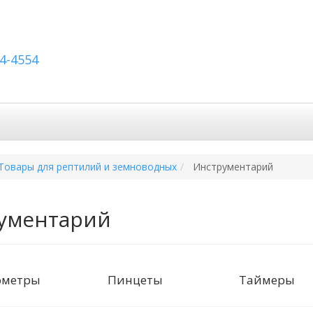
54-4554
авка по России
Вопросы и ответы
Контакты
Товары для рептилий и земноводных
Инструментарий
ументарий
ометры
Пинцеты
Таймеры