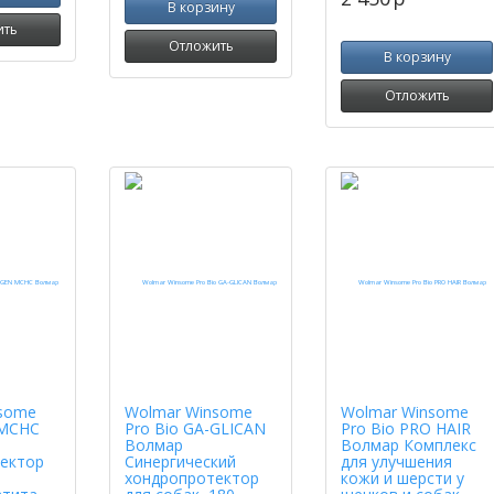
В корзину
ить
Отложить
В корзину
Отложить
some
Wolmar Winsome
Wolmar Winsome
MCHC
Pro Bio GA-GLICAN
Pro Bio PRO HAIR
Волмар
Волмар Комплекс
ектор
Синергический
для улучшения
хондропротектор
кожи и шерсти у