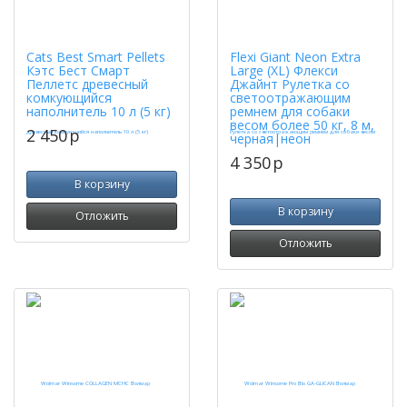
Cats Best Smart Pellets
Flexi Giant Neon Extra
Кэтс Бест Смарт
Large (XL) Флекси
Пеллетс древесный
Джайнт Рулетка со
комкующийся
светоотражающим
наполнитель 10 л (5 кг)
ремнем для собаки
весом более 50 кг, 8 м,
2 450
p
черная|неон
4 350
p
В корзину
В корзину
Отложить
Отложить