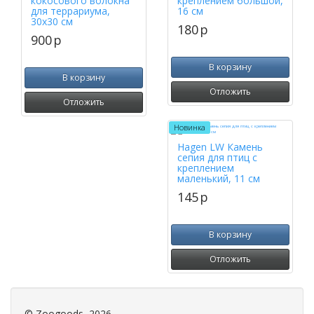
кокосового волокна
креплением большой,
для террариума,
16 см
30х30 см
180
p
900
p
В корзину
В корзину
Отложить
Отложить
Новинка
Hagen LW Камень
сепия для птиц с
креплением
маленький, 11 см
145
p
В корзину
Отложить
©
Zoogoods
, 2026