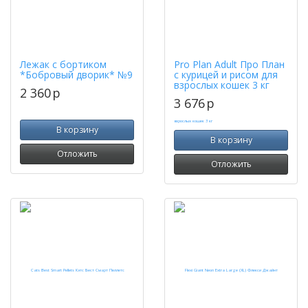
Лежак с бортиком
Pro Plan Adult Про План
*Бобровый дворик* №9
с курицей и рисом для
взрослых кошек 3 кг
2 360
p
3 676
p
В корзину
В корзину
Отложить
Отложить