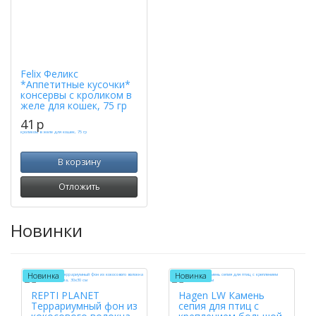
Felix Феликс
*Аппетитные кусочки*
консервы с кроликом в
желе для кошек, 75 гр
41
p
В корзину
Отложить
Новинки
Новинка
Новинка
REPTI PLANET
Hagen LW Камень
Террариумный фон из
сепия для птиц с