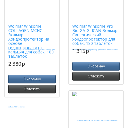
Wolmar Winsome
Wolmar Winsome Pro
COLLAGEN MCHC
Bio GA-GLICAN Волмар
Волмар
Синергический
Хондропротектор на
хондропротектор для
основе
собак, 180 таблеток
гидроксиапатита
1 315
p
кальция для собак, 180
таблеток
2 380
p
В корзину
Отложить
В корзину
Отложить