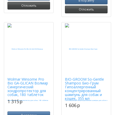
В корзину
Отложить
Отложить
Wolmar Winsome Pro
BIO-GROOM So-Gentle
Bio GA-GLICAN Волмар
Shampoo Био-Грум
Синергический
Гипоаллергенный
хондропротектор для
концентрированный
собак, 180 таблеток
шампунь для собак и
кошек, 355 мл
1 315
p
1 606
p