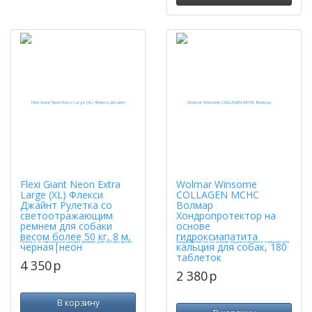
Flexi Giant Neon Extra
Wolmar Winsome
Large (XL) Флекси
COLLAGEN MCHC
Джайнт Рулетка со
Волмар
светоотражающим
Хондропротектор на
ремнем для собаки
основе
весом более 50 кг, 8 м,
гидроксиапатита
черная|неон
кальция для собак, 180
таблеток
4 350
p
2 380
p
В корзину