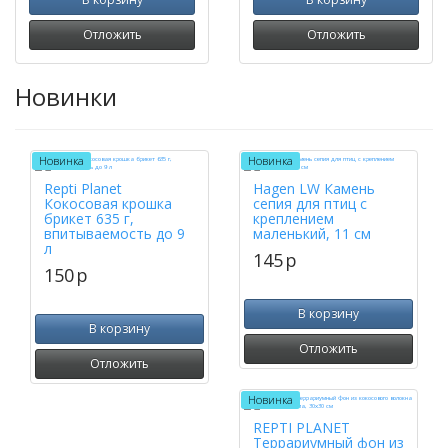
Отложить
Отложить
Новинки
Новинка
Новинка
Repti Planet
Hagen LW Камень
Кокосовая крошка
сепия для птиц с
брикет 635 г,
креплением
впитываемость до 9
маленький, 11 см
л
145
p
150
p
В корзину
В корзину
Отложить
Отложить
Новинка
REPTI PLANET
Террариумный фон из