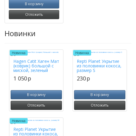
В корзину
Отложить
Новинки
Новинка
Новинка
Hagen Catit Хаген Мат
Repti Planet Укрытие
(коврик) большой с
из половинки кокоса,
миской, зеленый
размер S
1 050
p
230
p
В корзину
В корзину
Отложить
Отложить
Новинка
Repti Planet Укрытие
из половинки кокоса,