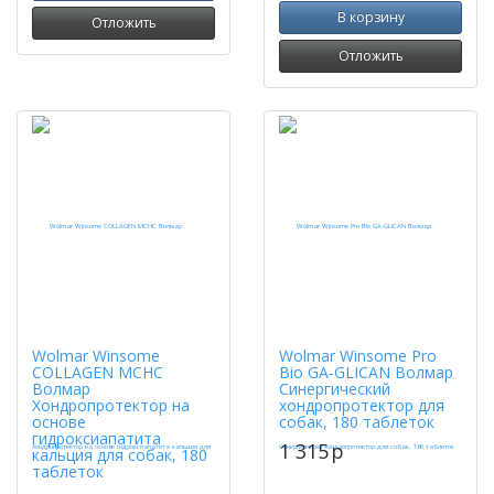
В корзину
Отложить
Отложить
Wolmar Winsome
Wolmar Winsome Pro
COLLAGEN MCHC
Bio GA-GLICAN Волмар
Волмар
Синергический
Хондропротектор на
хондропротектор для
основе
собак, 180 таблеток
гидроксиапатита
1 315
p
кальция для собак, 180
таблеток