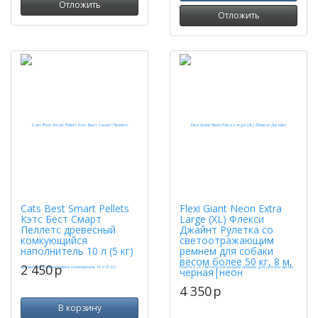
Отложить
Отложить
Cats Best Smart Pellets
Flexi Giant Neon Extra
Кэтс Бест Смарт
Large (XL) Флекси
Пеллетс древесный
Джайнт Рулетка со
комкующийся
светоотражающим
наполнитель 10 л (5 кг)
ремнем для собаки
весом более 50 кг, 8 м,
2 450
p
черная|неон
4 350
p
В корзину