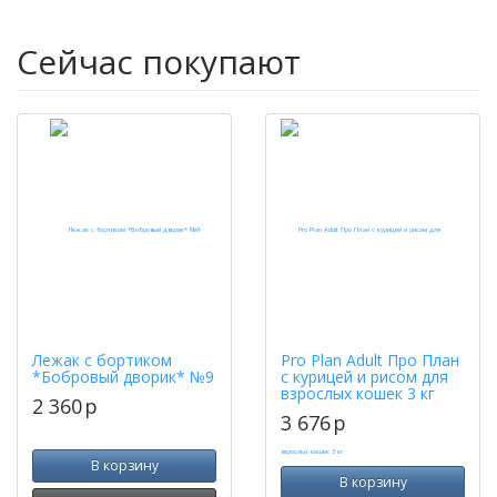
Сейчас покупают
Лежак с бортиком
Pro Plan Adult Про План
*Бобровый дворик* №9
с курицей и рисом для
взрослых кошек 3 кг
2 360
p
3 676
p
В корзину
В корзину