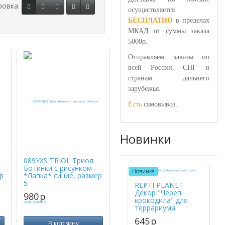
ровка:
осуществляется
БЕСПЛАТНО
в пределах
МКАД от суммы заказа
5000р.
Отправляем заказы по
всей России, СНГ и
странам дальнего
зарубежья.
Есть
самовывоз.
Новинки
089YXS TRIOL Триол
Ботинки с рисунком
Новинка
р
*Лапка* синие, размер
5
REPTI PLANET
Декор "Череп
980
p
крокодила" для
террариума
645
p
В корзину