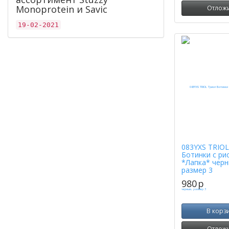
Monoprotein и Savic
Отлож
19-02-2021
083YXS TRIOL
Ботинки с ри
*Лапка* черн
размер 3
980
p
В корз
Отлож