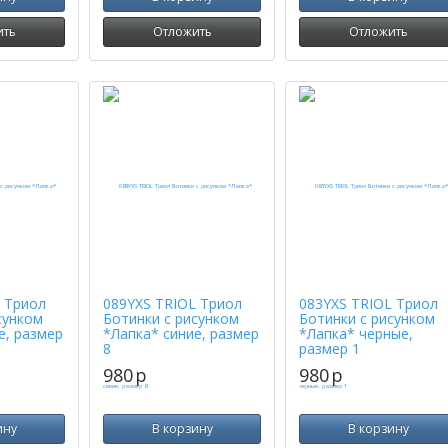
ить
Отложить
Отложить
 Триол
089YXS TRIOL Триол
083YXS TRIOL Триол
сунком
Ботинки с рисунком
Ботинки с рисунком
е, размер
*Лапка* синие, размер
*Лапка* черные,
8
размер 1
980
p
980
p
ину
В корзину
В корзину