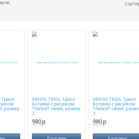
аров:
Сорти
 Триол
089YXS TRIOL Триол
089YXS TRIOL Триол
сунком
Ботинки с рисунком
Ботинки с рисунком
е, размер
*Лапка* синие, размер
*Лапка* синие, разме
2
3
980
p
980
p
ину
В корзину
В корзину