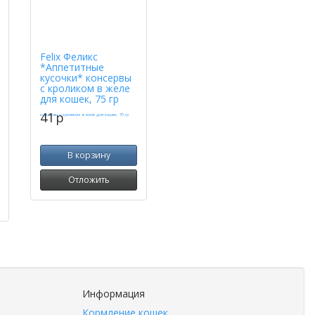
Felix Феликс
*Аппетитные
кусочки* консервы
с кроликом в желе
для кошек, 75 гр
41
p
В корзину
Отложить
Информация
Кормление кошек