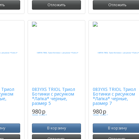
ить
Отложить
Отложить
 Триол
083YXS TRIOL Триол
083YXS TRIOL Триол
сунком
Ботинки с рисунком
Ботинки с рисунком
ые,
*Лапка* черные,
*Лапка* черные,
размер 5
размер 7
980
p
980
p
ину
В корзину
В корзину
ить
Отложить
Отложить