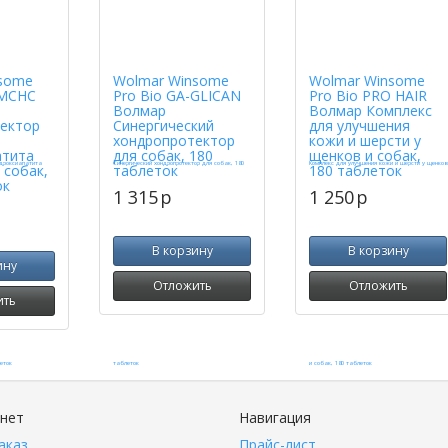
some
Wolmar Winsome
Wolmar Winsome
MCHC
Pro Bio GA-GLICAN
Pro Bio PRO HAIR
Волмар
Волмар Комплекс
ектор
Синергический
для улучшения
хондропротектор
кожи и шерсти у
атита
для собак, 180
щенков и собак,
 собак,
таблеток
180 таблеток
ок
1 315
p
1 250
p
В корзину
В корзину
ину
Отложить
Отложить
ить
инет
Навигация
аказ
Прайс-лист