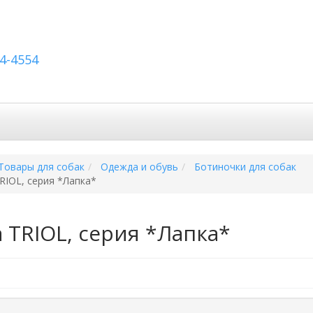
54-4554
вка по России
Вопросы и ответы
Контакты
Товары для собак
Одежда и обувь
Ботиночки для собак
IOL, серия *Лапка*
 TRIOL, серия *Лапка*