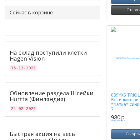
Отлож
Сейчас в корзине
На склад поступили клетки
Hagen Vision
15-12-2021
Обновление раздела Шлейки
089YXS TRIOL
Hurtta (Финляндия)
Ботинки с ри
*Лапка* сини
7
24-02-2021
980
p
Быстрая акция на весь
В корз
ассортимент Stuzzy