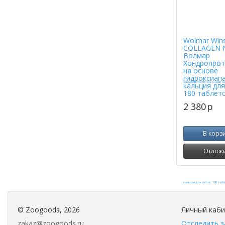
Wolmar Win
COLLAGEN 
Волмар
Хондропрот
на основе
гидроксиап
кальция для
180 таблет
2 380
p
В корз
Отлож
©
Zoogoods
, 2026
Личный каб
zakaz@zoogoods.ru
Отследить з