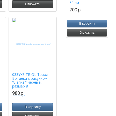
60 см
Отложить
700
p
В корзину
Отложить
083YXS TRIOL Триол
Ботинки с рисунком
*Лапка* черные,
размер 8
980
p
В корзину
Отложить