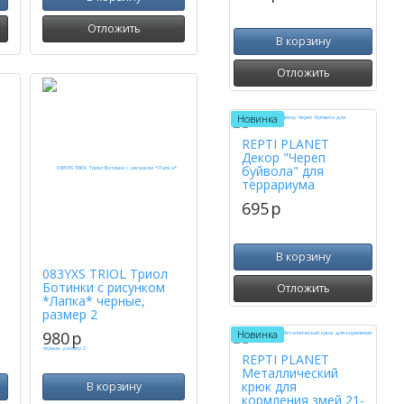
Отложить
В корзину
Отложить
Новинка
REPTI PLANET
Декор "Череп
буйвола" для
террариума
695
p
В корзину
083YXS TRIOL Триол
Ботинки с рисунком
Отложить
*Лапка* черные,
размер 2
Новинка
980
p
REPTI PLANET
Металлический
крюк для
В корзину
кормления змей 21-