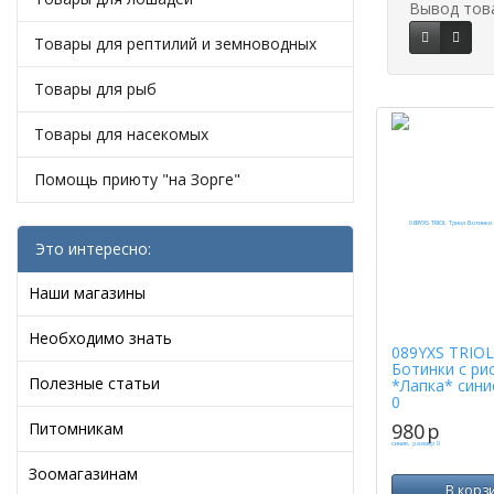
Вывод тов
Товары для рептилий и земноводных
Товары для рыб
Товары для насекомых
Помощь приюту "на Зорге"
Это интересно:
Наши магазины
Необходимо знать
089YXS TRIOL
Ботинки с ри
Полезные статьи
*Лапка* сини
0
Питомникам
980
p
Зоомагазинам
В корз