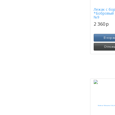
Лежак с бо
*Бобровый 
№9
2 360
p
В корз
Отлож