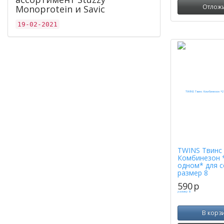
Отлож
Monoprotein и Savic
19-02-2021
TWINS Твинс
Комбинезон 
одном* для с
размер 8
590
p
В корз