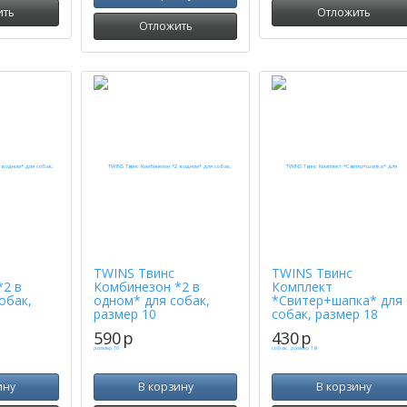
ить
Отложить
Отложить
TWINS Твинс
TWINS Твинс
*2 в
Комбинезон *2 в
Комплект
обак,
одном* для собак,
*Свитер+шапка* для
размер 10
собак, размер 18
590
p
430
p
ину
В корзину
В корзину