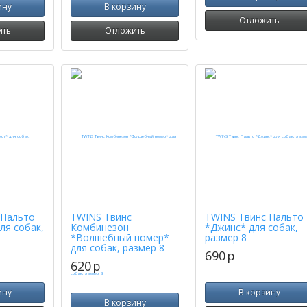
ину
В корзину
Отложить
ить
Отложить
 Пальто
TWINS Твинс
TWINS Твинс Пальто
ля собак,
Комбинезон
*Джинс* для собак,
*Волшебный номер*
размер 8
для собак, размер 8
690
p
620
p
ину
В корзину
В корзину