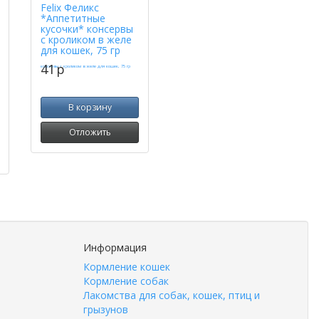
Felix Феликс
*Аппетитные
кусочки* консервы
с кроликом в желе
для кошек, 75 гр
41
p
В корзину
Отложить
Информация
Кормление кошек
Кормление собак
Лакомства для собак, кошек, птиц и
грызунов