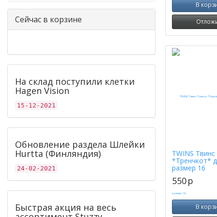
В корз
Сейчас в корзине
Отлож
На склад поступили клетки
Hagen Vision
15-12-2021
Обновление раздела Шлейки
Hurtta (Финляндия)
TWINS Твинс
*Тренчкот* д
размер 16
24-02-2021
550
p
Быстрая акция на весь
В корз
ассортимент Stuzzy