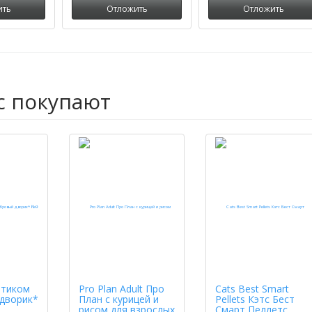
ить
Отложить
Отложить
с покупают
ртиком
Pro Plan Adult Про
Cats Best Smart
дворик*
План с курицей и
Pellets Кэтс Бест
рисом для взрослых
Смарт Пеллетс