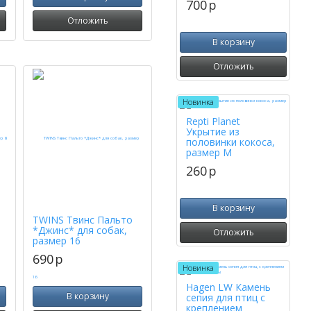
700
p
Отложить
В корзину
Отложить
Новинка
Repti Planet
Укрытие из
половинки кокоса,
размер M
260
p
В корзину
TWINS Твинс Пальто
*Джинс* для собак,
Отложить
размер 16
690
p
Новинка
Hagen LW Камень
В корзину
сепия для птиц с
креплением