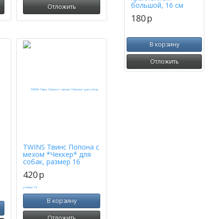
большой, 16 см
Отложить
180
p
В корзину
Отложить
TWINS Твинс Попона с
мехом *Чеккер* для
собак, размер 16
420
p
В корзину
Отложить