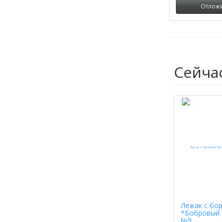
Отлож
Сейча
Лежак с бо
*Бобровый 
№9