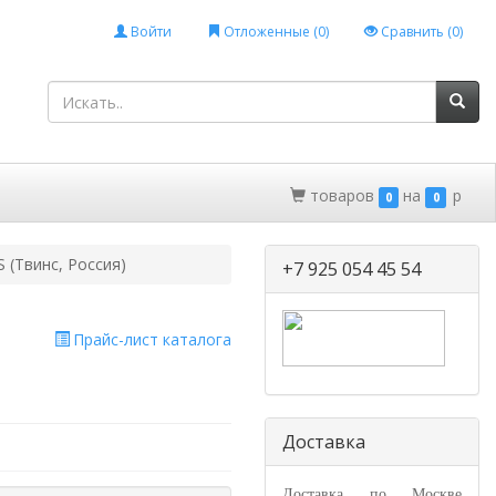
Войти
Отложенные (
0
)
Сравнить (
0
)
товаров
на
p
0
0
 (Твинс, Россия)
+7 925 054 45 54
Прайс-лист каталога
Доставка
Доставка по Москве