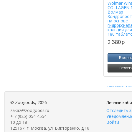
Wolmar Win
COLLAGEN 
Волмар
Хондропрот
на основе
гидроксиап
кальция для
180 таблет
2 380
p
В корз
Отлож
©
Zoogoods
, 2026
Личный каб
zakaz@zoogoods.ru
Отследить з
+ 7 (925) 054-4554
Уведомления
10 до 18
Войти
125167, г. Москва, ул. Викторенко, д.16