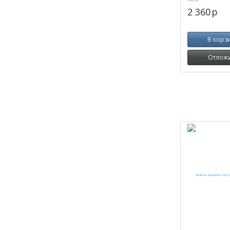
2 360
p
В корз
Отлож