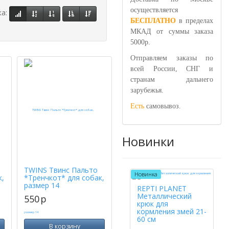
осуществляется
ка:
БЕСПЛАТНО
в пределах
МКАД от суммы заказа
5000р.
Отправляем заказы по
всей России, СНГ и
странам дальнего
зарубежья.
Есть
самовывоз.
Новинки
TWINS Твинс Пальто
Новинка
к,
*Тренчкот* для собак,
размер 14
REPTI PLANET
Металлический
550
p
крюк для
кормления змей 21-
60 см
В корзину