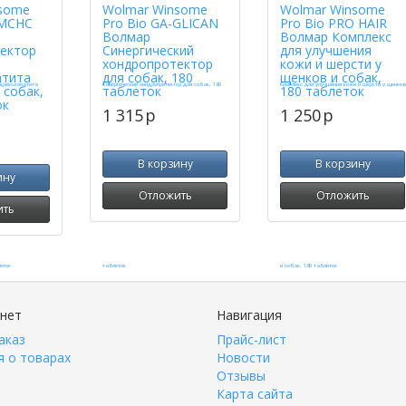
some
Wolmar Winsome
Wolmar Winsome
MCHC
Pro Bio GA-GLICAN
Pro Bio PRO HAIR
Волмар
Волмар Комплекс
ектор
Синергический
для улучшения
хондропротектор
кожи и шерсти у
атита
для собак, 180
щенков и собак,
 собак,
таблеток
180 таблеток
ок
1 315
p
1 250
p
В корзину
В корзину
ину
Отложить
Отложить
ить
инет
Навигация
аказ
Прайс-лист
 о товарах
Новости
Отзывы
Карта сайта