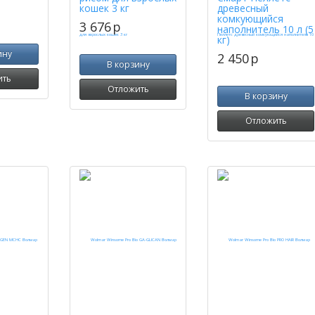
кошек 3 кг
древесный
комкующийся
3 676
p
наполнитель 10 л (5
кг)
ину
2 450
p
В корзину
ить
Отложить
В корзину
Отложить