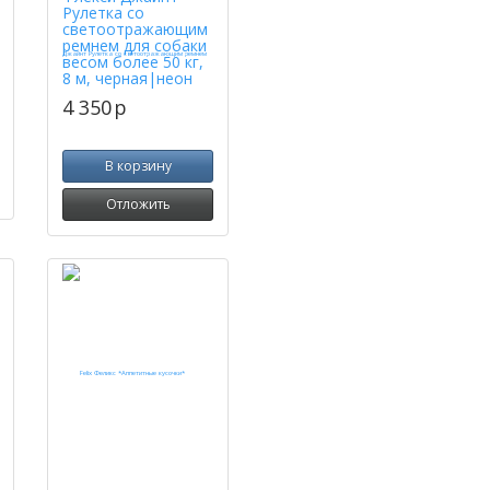
Рулетка со
светоотражающим
ремнем для собаки
весом более 50 кг,
8 м, черная|неон
4 350
p
В корзину
Отложить