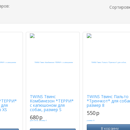
аров:
Сортиров
TWINS Твинс
TWINS Твинс Пальто
*ТЕРРИ*
Комбинезон *ТЕРРИ*
*Тренчкот* для соба
 для
с капюшоном для
размер 8
р XS
собак, размер S
550
p
680
p
В корзину