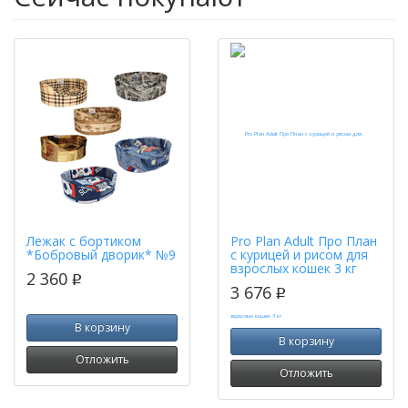
Лежак с бортиком
Pro Plan Adult Про План
*Бобровый дворик* №9
с курицей и рисом для
взрослых кошек 3 кг
2 360
p
3 676
p
В корзину
В корзину
Отложить
Отложить