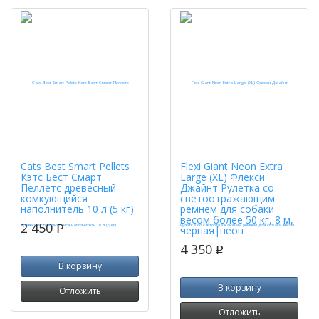
Cats Best Smart Pellets
Flexi Giant Neon Extra
Кэтс Бест Смарт
Large (XL) Флекси
Пеллетс древесный
Джайнт Рулетка со
комкующийся
светоотражающим
наполнитель 10 л (5 кг)
ремнем для собаки
весом более 50 кг, 8 м,
2 450
p
черная|неон
4 350
p
В корзину
В корзину
Отложить
Отложить