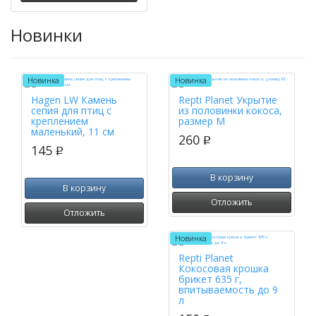
Новинки
Новинка
Новинка
Hagen LW Камень
Repti Planet Укрытие
сепия для птиц с
из половинки кокоса,
креплением
размер M
маленький, 11 см
260
p
145
p
В корзину
В корзину
Отложить
Отложить
Новинка
Repti Planet
Кокосовая крошка
брикет 635 г,
впитываемость до 9
л