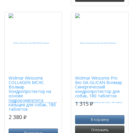
Wolmar Winsome
Wolmar Winsome Pro
COLLAGEN MCHC
Bio GA-GLICAN Волмар
Волмар
Синергический
Хондропротектор на
хондропротектор для
основе
собак, 180 таблеток
гидроксиапатита
1 315
кальция для собак, 180
p
таблеток
2 380
p
В корзину
Отложить
В корзину