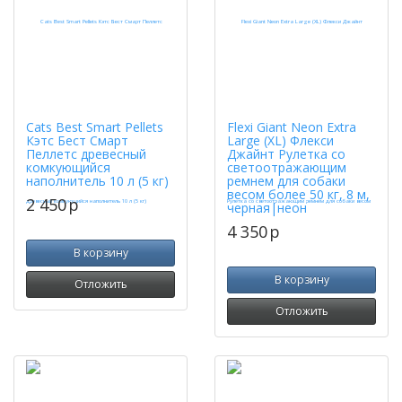
Cats Best Smart Pellets
Flexi Giant Neon Extra
Кэтс Бест Смарт
Large (XL) Флекси
Пеллетс древесный
Джайнт Рулетка со
комкующийся
светоотражающим
наполнитель 10 л (5 кг)
ремнем для собаки
весом более 50 кг, 8 м,
2 450
p
черная|неон
4 350
p
В корзину
В корзину
Отложить
Отложить