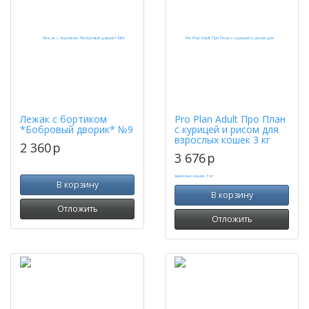
Лежак с бортиком
Pro Plan Adult Про План
*Бобровый дворик* №9
с курицей и рисом для
взрослых кошек 3 кг
2 360
p
3 676
p
В корзину
В корзину
Отложить
Отложить