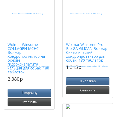
Wolmar Winsome
Wolmar Winsome Pro
COLLAGEN MCHC
Bio GA-GLICAN Волмар
Волмар
Синергический
Хондропротектор на
хондропротектор для
основе
собак, 180 таблеток
гидроксиапатита
1 315
p
кальция для собак, 180
таблеток
2 380
p
В корзину
Отложить
В корзину
Отложить