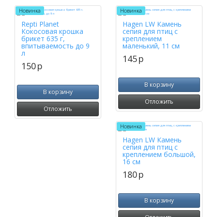
Новинка
Новинка
Repti Planet
Hagen LW Камень
Кокосовая крошка
сепия для птиц с
брикет 635 г,
креплением
впитываемость до 9
маленький, 11 см
л
145
p
150
p
В корзину
В корзину
Отложить
Отложить
Новинка
Hagen LW Камень
сепия для птиц с
креплением большой,
16 см
180
p
В корзину