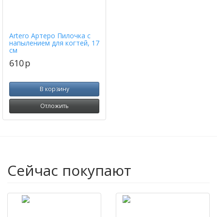
Artero Артеро Пилочка с
напылением для когтей, 17
см
610
p
В корзину
Отложить
Сейчас покупают