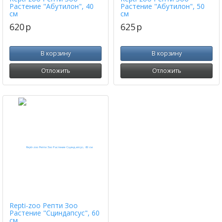
Растение "Абутилон", 40
Растение "Абутилон", 50
см
см
620
p
625
p
В корзину
В корзину
Отложить
Отложить
Repti-zoo Репти Зоо
Растение "Сциндапсус", 60
см