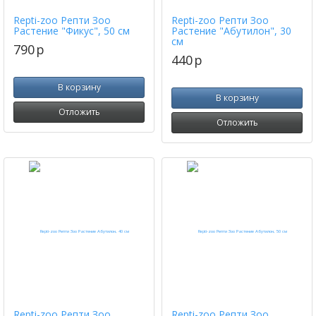
Repti-zoo Репти Зоо
Repti-zoo Репти Зоо
Растение "Фикус", 50 см
Растение "Абутилон", 30
см
790
p
440
p
В корзину
В корзину
Отложить
Отложить
Repti-zoo Репти Зоо
Repti-zoo Репти Зоо