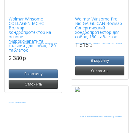
Wolmar Winsome
Wolmar Winsome Pro
COLLAGEN MCHC
Bio GA-GLICAN Волмар
Волмар
Синергический
Хондропротектор на
хондропротектор для
основе
собак, 180 таблеток
гидроксиапатита
1 315
p
кальция для собак, 180
таблеток
2 380
p
В корзину
Отложить
В корзину
Отложить