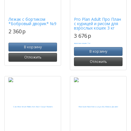
Лежак с бортиком
Pro Plan Adult Про План
*Бобровый дворик* №9
с курицей и рисом для
взрослых кошек 3 кг
2 360
p
3 676
p
В корзину
В корзину
Отложить
Отложить