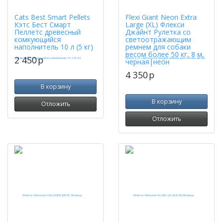
Cats Best Smart Pellets
Flexi Giant Neon Extra
Кэтс Бест Смарт
Large (XL) Флекси
Пеллетс древесный
Джайнт Рулетка со
комкующийся
светоотражающим
наполнитель 10 л (5 кг)
ремнем для собаки
весом более 50 кг, 8 м,
2 450
p
черная|неон
4 350
p
В корзину
В корзину
Отложить
Отложить