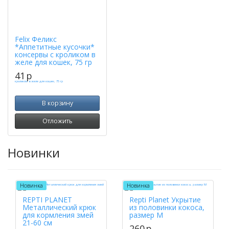
Felix Феликс
*Аппетитные кусочки*
консервы с кроликом в
желе для кошек, 75 гр
41
p
В корзину
Отложить
Новинки
Новинка
Новинка
REPTI PLANET
Repti Planet Укрытие
Металлический крюк
из половинки кокоса,
для кормления змей
размер M
21-60 см
260
p