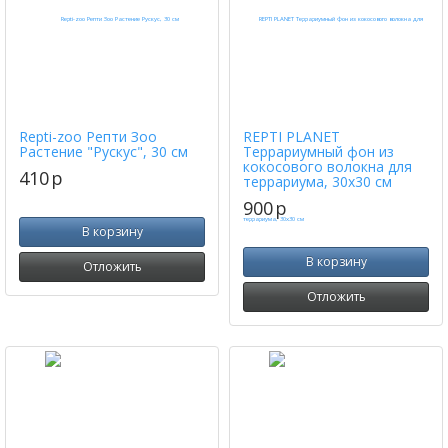
Repti-zoo Репти Зоо
REPTI PLANET
Растение "Рускус", 30 cм
Террариумный фон из
кокосового волокна для
410
p
террариума, 30х30 см
900
p
В корзину
В корзину
Отложить
Отложить