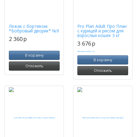
Лежак с бортиком
Pro Plan Adult Про План
*Бобровый дворик* №9
с курицей и рисом для
взрослых кошек 3 кг
2 360
p
3 676
p
В корзину
В корзину
Отложить
Отложить