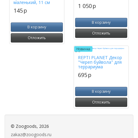
маленький, 11 см
1 050
p
145
p
В корзину
В корзину
Отложить
Отложить
Новинка
REPTI PLANET Декор
"Череп буйвола" для
террариума
695
p
В корзину
Отложить
©
Zoogoods
, 2026
zakaz@zoogoods.ru