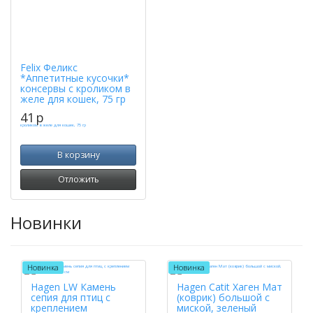
Felix Феликс
*Аппетитные кусочки*
консервы с кроликом в
желе для кошек, 75 гр
41
p
В корзину
Отложить
Новинки
Новинка
Новинка
Hagen LW Камень
Hagen Catit Хаген Мат
сепия для птиц с
(коврик) большой с
креплением
миской, зеленый