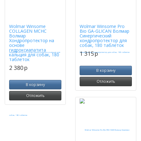
Wolmar Winsome
Wolmar Winsome Pro
COLLAGEN MCHC
Bio GA-GLICAN Волмар
Волмар
Синергический
Хондропротектор на
хондропротектор для
основе
собак, 180 таблеток
гидроксиапатита
1 315
p
кальция для собак, 180
таблеток
2 380
p
В корзину
Отложить
В корзину
Отложить