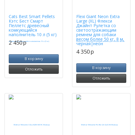
Cats Best Smart Pellets
Flexi Giant Neon Extra
Кэтс Бест Смарт
Large (XL) Флекси
Пеллетс древесный
Джайнт Рулетка со
комкующийся
светоотражающим
наполнитель 10 л (5 кг)
ремнем для собаки
весом более 50 кг, 8 м,
2 450
p
черная|неон
4 350
p
В корзину
В корзину
Отложить
Отложить