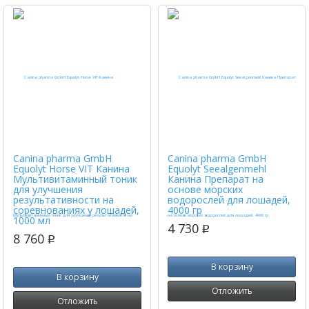
Canina pharma GmbH
Canina pharma GmbH
Equolyt Horse VIT Канина
Equolyt Seealgenmehl
Мультивитаминный тоник
Канина Препарат на
для улучшения
основе морских
результативности на
водорослей для лошадей,
соревнованиях у лошадей,
4000 гр
1000 мл
4 730
p
8 760
p
В корзину
В корзину
Отложить
Отложить