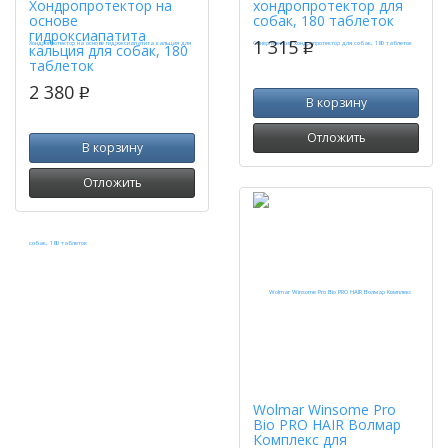
Хондропротектор на
хондропротектор для
основе
собак, 180 таблеток
гидроксиапатита
1 315
p
кальция для собак, 180
таблеток
2 380
p
В корзину
Отложить
В корзину
Отложить
Wolmar Winsome Pro
Bio PRO HAIR Волмар
Комплекс для