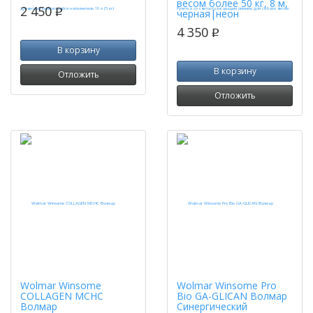
весом более 50 кг, 8 м,
2 450
p
черная|неон
4 350
p
В корзину
В корзину
Отложить
Отложить
Wolmar Winsome
Wolmar Winsome Pro
COLLAGEN MCHC
Bio GA-GLICAN Волмар
Волмар
Синергический