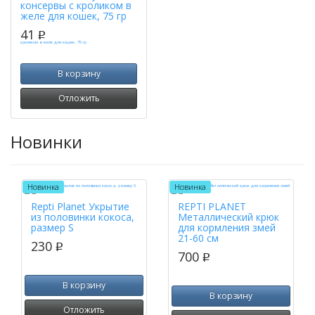
консервы с кроликом в
желе для кошек, 75 гр
41
p
В корзину
Отложить
Новинки
Новинка
Новинка
Repti Planet Укрытие
REPTI PLANET
из половинки кокоса,
Металлический крюк
размер S
для кормления змей
21-60 см
230
p
700
p
В корзину
В корзину
Отложить