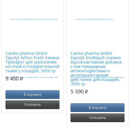
Canina pharma GmbH
Canina pharma GmbH
Equolyt Arthro Forte Канина
Equolyt Knoblauch Канина
Препарат для укрепления
Высокоактивная добавка
костной и соединительной
с бактерицидным,
ткани у лошадей, 3000 гр
антиоксидантным и
антипаразитарным
9 450
p
действием для лошадей,
3000 гр
5 590
p
В корзину
Отложить
В корзину
Отложить