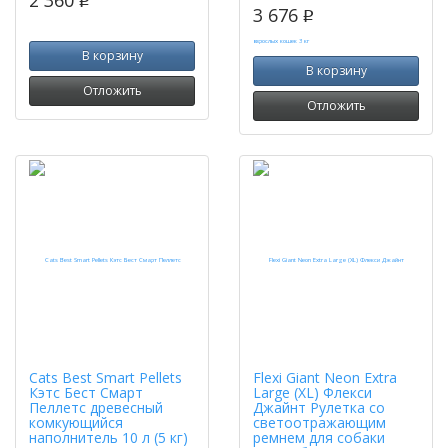
2 360
p
3 676
p
В корзину
В корзину
Отложить
Отложить
Cats Best Smart Pellets
Flexi Giant Neon Extra
Кэтс Бест Смарт
Large (XL) Флекси
Пеллетс древесный
Джайнт Рулетка со
комкующийся
светоотражающим
наполнитель 10 л (5 кг)
ремнем для собаки