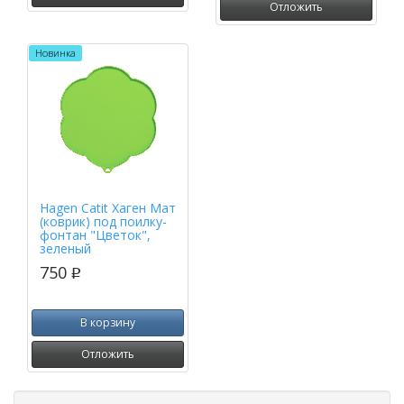
Отложить
Новинка
Hagen Catit Хаген Мат
(коврик) под поилку-
фонтан "Цветок",
зеленый
750
p
В корзину
Отложить