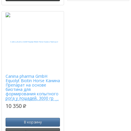
Canina pharma GmbH
Equolyt Biotin Horse Канина
Препарат на основе
биотина для
формирования копытного
рога у лошадей, 3000 гр
10 350
p
В корзину