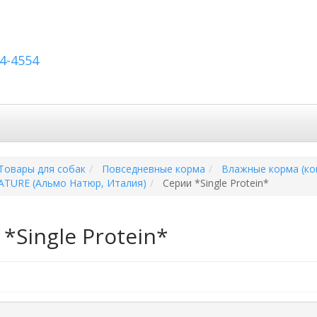
54-4554
авка по России
Вопросы и ответы
Контакты
Товары для собак
Повседневные корма
Влажные корма (ко
TURE (Альмо Натюр, Италия)
Серии *Single Protein*
*Single Protein*