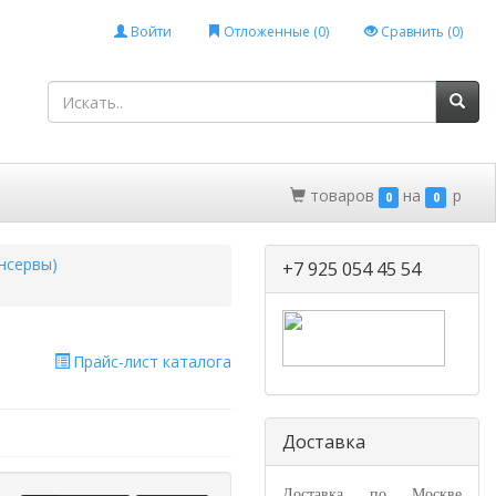
Войти
Отложенные (
0
)
Сравнить (
0
)
товаров
на
p
0
0
нсервы)
+7 925 054 45 54
Прайс-лист каталога
Доставка
Доставка по Москве