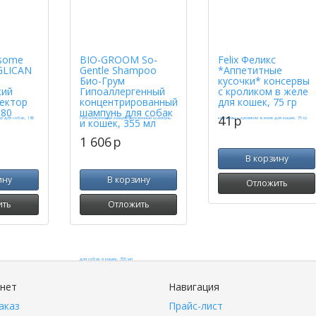
some
BIO-GROOM So-
Felix Феликс
GLICAN
Gentle Shampoo
*Аппетитные
Био-Грум
кусочки* консервы
кий
Гипоаллергенный
с кроликом в желе
ектор
концентрированный
для кошек, 75 гр
180
шампунь для собак
41
p
и кошек, 355 мл
1 606
p
В корзину
ину
В корзину
Отложить
ить
Отложить
инет
Навигация
аказ
Прайс-лист