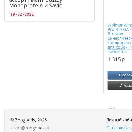
Monoprotein и Savic
19-02-2021
Wolmar Win
Pro Bio GA-
Волмар
Синергичес
хондропрот
для собак, 
таблеток
1 315
p
В корз
Отлож
©
Zoogoods
, 2026
Личный каб
zakaz@zoogoods.ru
Отследить з