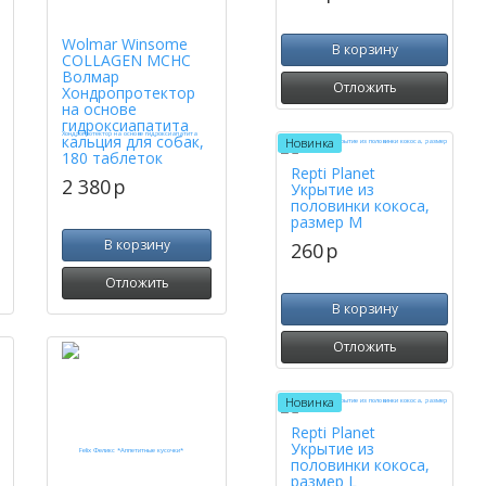
Wolmar Winsome
В корзину
COLLAGEN MCHC
Волмар
Отложить
Хондропротектор
на основе
гидроксиапатита
кальция для собак,
Новинка
180 таблеток
Repti Planet
2 380
p
Укрытие из
половинки кокоса,
размер M
В корзину
260
p
Отложить
В корзину
Отложить
Новинка
Repti Planet
Укрытие из
половинки кокоса,
размер L