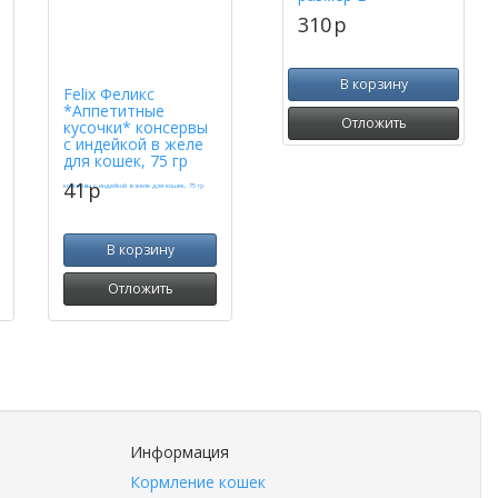
310
p
В корзину
Felix Феликс
*Аппетитные
Отложить
кусочки* консервы
с индейкой в желе
для кошек, 75 гр
41
p
В корзину
Отложить
Информация
Кормление кошек