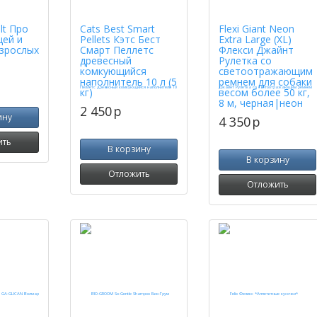
lt Про
Cats Best Smart
Flexi Giant Neon
цей и
Pellets Кэтс Бест
Extra Large (XL)
взрослых
Смарт Пеллетс
Флекси Джайнт
древесный
Рулетка со
комкующийся
светоотражающим
наполнитель 10 л (5
ремнем для собаки
кг)
весом более 50 кг,
8 м, черная|неон
2 450
p
ину
4 350
p
ить
В корзину
В корзину
Отложить
Отложить