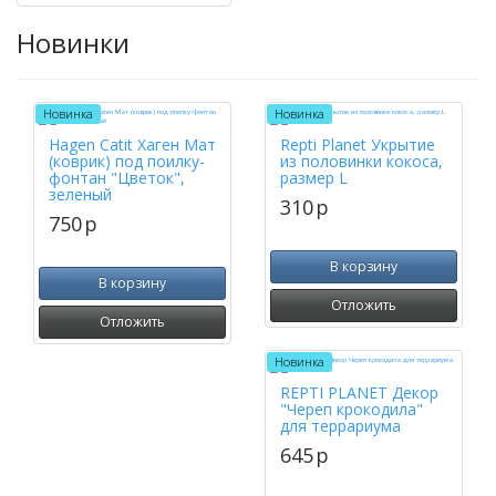
Новинки
Новинка
Новинка
Hagen Catit Хаген Мат
Repti Planet Укрытие
(коврик) под поилку-
из половинки кокоса,
фонтан "Цветок",
размер L
зеленый
310
p
750
p
В корзину
В корзину
Отложить
Отложить
Новинка
REPTI PLANET Декор
"Череп крокодила"
для террариума
645
p