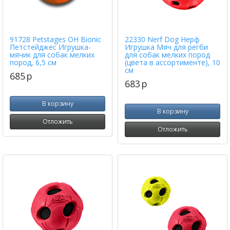
91728 Petstages ОН Bionic
22330 Nerf Dog Нерф
Петстейджес Игрушка-
Игрушка Мяч для регби
мячик для собак мелких
для собак мелких пород
пород, 6,5 см
(цвета в ассортименте), 10
см
685
p
683
p
В корзину
В корзину
Отложить
Отложить