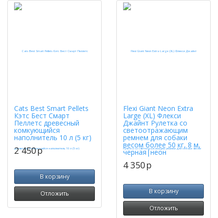
Cats Best Smart Pellets
Flexi Giant Neon Extra
Кэтс Бест Смарт
Large (XL) Флекси
Пеллетс древесный
Джайнт Рулетка со
комкующийся
светоотражающим
наполнитель 10 л (5 кг)
ремнем для собаки
весом более 50 кг, 8 м,
2 450
p
черная|неон
4 350
p
В корзину
В корзину
Отложить
Отложить