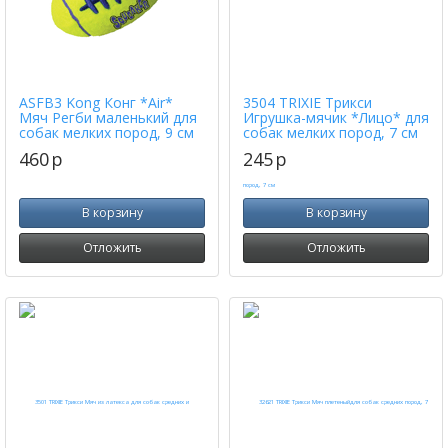
ASFB3 Kong Конг *Air*
3504 TRIXIE Трикси
Мяч Регби маленький для
Игрушка-мячик *Лицо* для
собак мелких пород, 9 см
собак мелких пород, 7 см
460
p
245
p
В корзину
В корзину
Отложить
Отложить