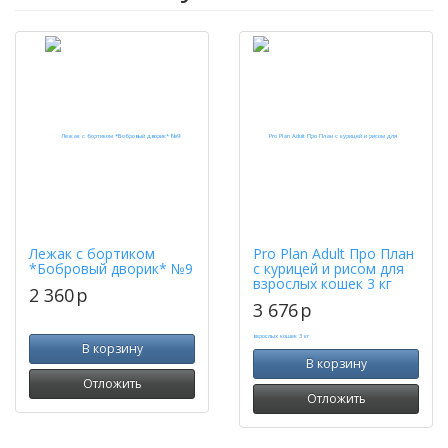
Лежак с бортиком
Pro Plan Adult Про План
*Бобровый дворик* №9
с курицей и рисом для
взрослых кошек 3 кг
2 360
p
3 676
p
В корзину
В корзину
Отложить
Отложить