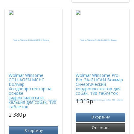
Wolmar Winsome
Wolmar Winsome Pro
COLLAGEN MCHC
Bio GA-GLICAN Волмар
Волмар
Синергический
Хондропротектор на
хондропротектор для
основе
собак, 180 таблеток
гидроксиапатита
1 315
p
кальция для собак, 180
таблеток
2 380
p
В корзину
Отложить
В корзину