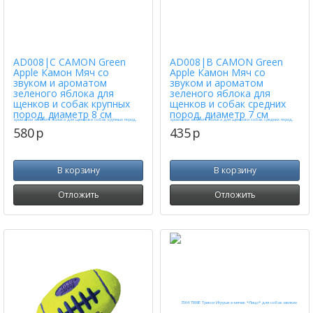
AD008|C CAMON Green
AD008|B CAMON Green
Apple Камон Мяч со
Apple Камон Мяч со
звуком и ароматом
звуком и ароматом
зеленого яблока для
зеленого яблока для
щенков и собак крупных
щенков и собак средних
пород, диаметр 8 см
пород, диаметр 7 см
580
p
435
p
В корзину
В корзину
Отложить
Отложить