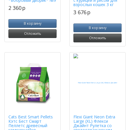
*Бобровый дворик* №9
с курицей и рисом для
взрослых кошек 3 кг
2 360
p
3 676
p
В корзину
В корзину
Отложить
Отложить
Cats Best Smart Pellets
Flexi Giant Neon Extra
Кэтс Бест Смарт
Large (XL) Флекси
Пеллетс древесный
Джайнт Рулетка со
комкующийся
светоотражающим