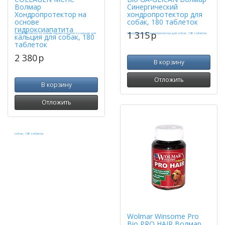
Волмар
Синергический
Хондропротектор на
хондропротектор для
основе
собак, 180 таблеток
гидроксиапатита
1 315
p
кальция для собак, 180
таблеток
2 380
p
В корзину
Отложить
В корзину
Отложить
Wolmar Winsome Pro
Bio PRO HAIR Волмар