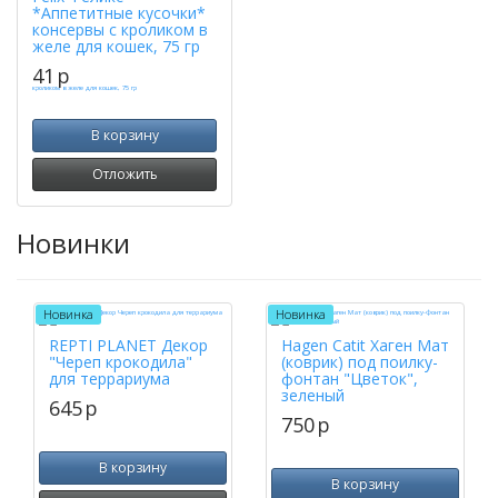
*Аппетитные кусочки*
консервы с кроликом в
желе для кошек, 75 гр
41
p
В корзину
Отложить
Новинки
Новинка
Новинка
REPTI PLANET Декор
Hagen Catit Хаген Мат
"Череп крокодила"
(коврик) под поилку-
для террариума
фонтан "Цветок",
зеленый
645
p
750
p
В корзину
В корзину