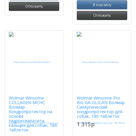
В корзину
Отложить
Отложить
Wolmar Winsome
Wolmar Winsome Pro
COLLAGEN MCHC
Bio GA-GLICAN Волмар
Волмар
Синергический
Хондропротектор на
хондропротектор для
основе
собак, 180 таблеток
гидроксиапатита
1 315
p
кальция для собак, 180
таблеток