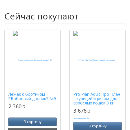
Сейчас покупают
Лежак с бортиком
Pro Plan Adult Про План
*Бобровый дворик* №9
с курицей и рисом для
взрослых кошек 3 кг
2 360
p
3 676
p
В корзину
В корзину