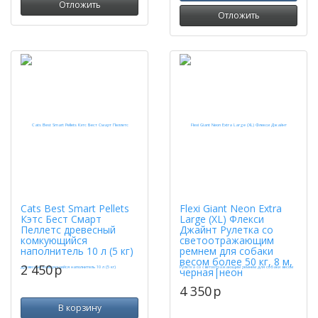
Отложить
Отложить
Cats Best Smart Pellets
Flexi Giant Neon Extra
Кэтс Бест Смарт
Large (XL) Флекси
Пеллетс древесный
Джайнт Рулетка со
комкующийся
светоотражающим
наполнитель 10 л (5 кг)
ремнем для собаки
весом более 50 кг, 8 м,
2 450
p
черная|неон
4 350
p
В корзину