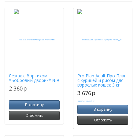
Лежак с бортиком
Pro Plan Adult Про План
*Бобровый дворик* №9
с курицей и рисом для
взрослых кошек 3 кг
2 360
p
3 676
p
В корзину
В корзину
Отложить
Отложить