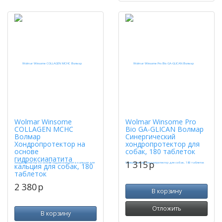
Wolmar Winsome
Wolmar Winsome Pro
COLLAGEN MCHC
Bio GA-GLICAN Волмар
Волмар
Синергический
Хондропротектор на
хондропротектор для
основе
собак, 180 таблеток
гидроксиапатита
1 315
p
кальция для собак, 180
таблеток
2 380
p
В корзину
Отложить
В корзину