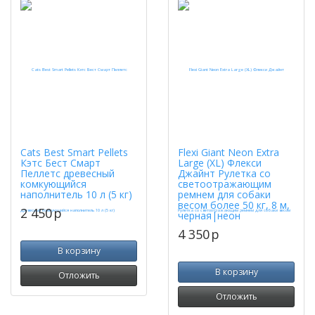
Cats Best Smart Pellets
Flexi Giant Neon Extra
Кэтс Бест Смарт
Large (XL) Флекси
Пеллетс древесный
Джайнт Рулетка со
комкующийся
светоотражающим
наполнитель 10 л (5 кг)
ремнем для собаки
весом более 50 кг, 8 м,
2 450
p
черная|неон
4 350
p
В корзину
В корзину
Отложить
Отложить