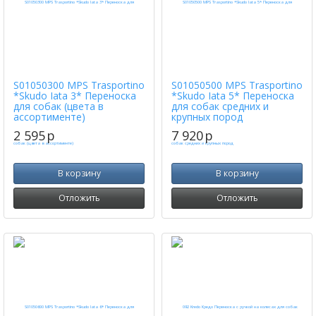
S01050300 MPS Trasportino
S01050500 MPS Trasportino
*Skudo Iata 3* Переноска
*Skudo Iata 5* Переноска
для собак (цвета в
для собак средних и
ассортименте)
крупных пород
2 595
p
7 920
p
В корзину
В корзину
Отложить
Отложить