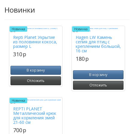
Новинки
Новинка
Новинка
Repti Planet Укрытие
Hagen LW Камень
из половинки кокоса,
сепия для птиц с
размер L
креплением большой,
16 см
310
p
180
p
В корзину
В корзину
Отложить
Отложить
Новинка
REPTI PLANET
Металлический крюк
для кормления змей
21-60 см
700
p