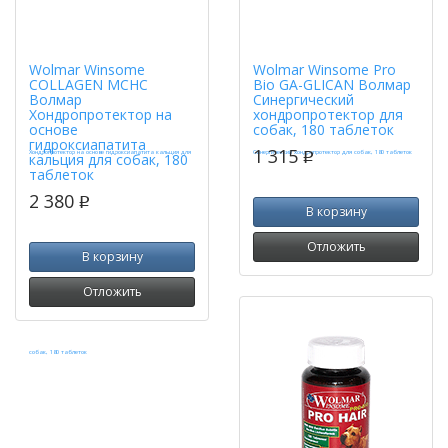
Wolmar Winsome
Wolmar Winsome Pro
COLLAGEN MCHC
Bio GA-GLICAN Волмар
Волмар
Синергический
Хондропротектор на
хондропротектор для
основе
собак, 180 таблеток
гидроксиапатита
1 315
p
кальция для собак, 180
таблеток
2 380
p
В корзину
Отложить
В корзину
Отложить