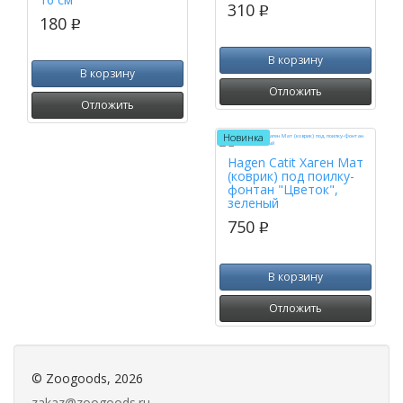
310
p
180
p
В корзину
В корзину
Отложить
Отложить
Новинка
Hagen Catit Хаген Мат
(коврик) под поилку-
фонтан "Цветок",
зеленый
750
p
В корзину
Отложить
©
Zoogoods
, 2026
zakaz@zoogoods.ru