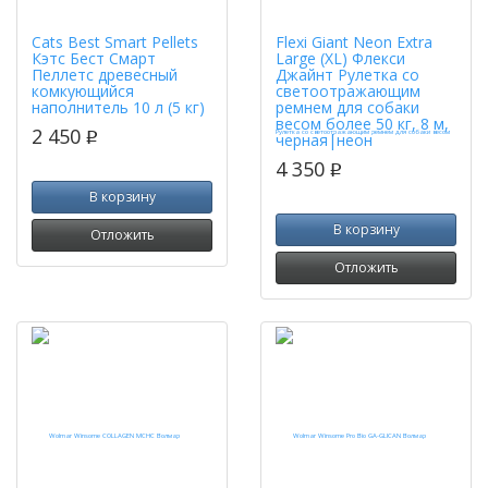
Cats Best Smart Pellets
Flexi Giant Neon Extra
Кэтс Бест Смарт
Large (XL) Флекси
Пеллетс древесный
Джайнт Рулетка со
комкующийся
светоотражающим
наполнитель 10 л (5 кг)
ремнем для собаки
весом более 50 кг, 8 м,
2 450
p
черная|неон
4 350
p
В корзину
В корзину
Отложить
Отложить