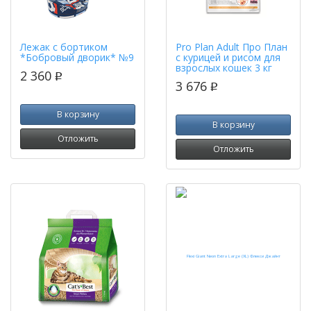
Лежак с бортиком
Pro Plan Adult Про План
*Бобровый дворик* №9
с курицей и рисом для
взрослых кошек 3 кг
2 360
p
3 676
p
В корзину
В корзину
Отложить
Отложить