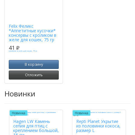
Felix Феликс
*Аппетитные кусочки*
консервы с кроликом в
желе для кошек, 75 гр
41
p
В корзину
Отложить
Новинки
Новинка
Новинка
Hagen LW Камень
Repti Planet Укрытие
сепия для птиц с
из половинки кокоса,
креплением большой,
размер L
16 см