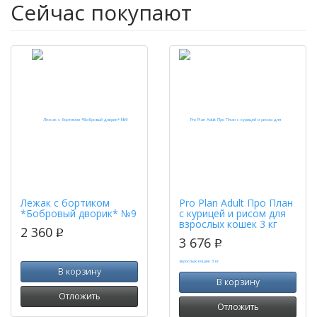
Сейчас покупают
Лежак с бортиком
Pro Plan Adult Про План
*Бобровый дворик* №9
с курицей и рисом для
взрослых кошек 3 кг
2 360
p
3 676
p
В корзину
В корзину
Отложить
Отложить