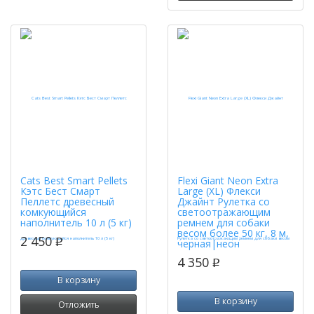
Cats Best Smart Pellets
Flexi Giant Neon Extra
Кэтс Бест Смарт
Large (XL) Флекси
Пеллетс древесный
Джайнт Рулетка со
комкующийся
светоотражающим
наполнитель 10 л (5 кг)
ремнем для собаки
весом более 50 кг, 8 м,
2 450
p
черная|неон
4 350
p
В корзину
В корзину
Отложить