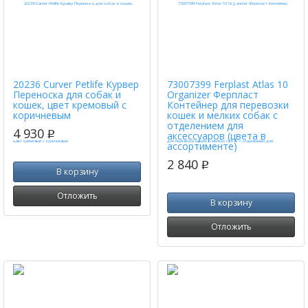
20236 Curver Petlife Курвер
73007399 Ferplast Atlas 10
Переноска для собак и
Organizer Ферпласт
кошек, цвет кремовый с
Контейнер для перевозки
коричневым
кошек и мелких собак с
отделением для
4 930
p
аксессуаров (цвета в
ассортименте)
2 840
p
В корзину
Отложить
В корзину
Отложить