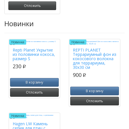
Отложить
Новинки
Новинка
Новинка
Repti Planet Укрытие
REPTI PLANET
из половинки кокоса,
Террариумный фон из
размер S
кокосового волокна
для террариума,
230
p
30х30 см
900
p
В корзину
В корзину
Отложить
Отложить
Новинка
Hagen LW Камень
сепия для птиц с