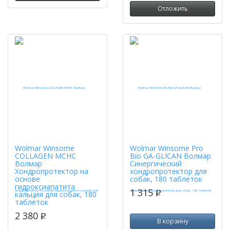
Отложить
Wolmar Winsome
Wolmar Winsome Pro
COLLAGEN MCHC
Bio GA-GLICAN Волмар
Волмар
Синергический
Хондропротектор на
хондропротектор для
основе
собак, 180 таблеток
гидроксиапатита
1 315
p
кальция для собак, 180
таблеток
2 380
p
В корзину