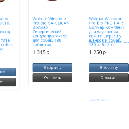
some
Wolmar Winsome
Wolmar Winsome
MCHC
Pro Bio GA-GLICAN
Pro Bio PRO HAIR
Волмар
Волмар Комплекс
ектор
Синергический
для улучшения
хондропротектор
кожи и шерсти у
атита
для собак, 180
щенков и собак,
 собак,
таблеток
180 таблеток
ок
1 315
p
1 250
p
В корзину
В корзину
ину
Отложить
Отложить
ить