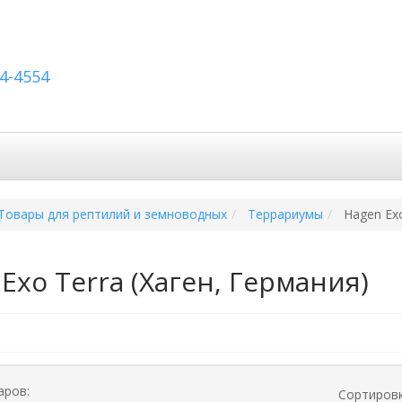
54-4554
авка по России
Вопросы и ответы
Контакты
Товары для рептилий и земноводных
Террариумы
Hagen Exo
Exo Terra (Хаген, Германия)
аров:
Сортиров