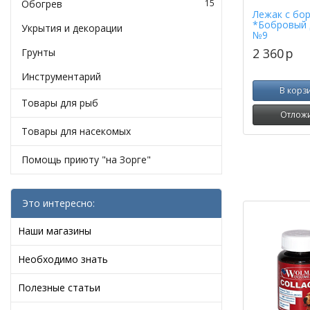
Обогрев
15
Лежак с бо
*Бобровый 
Укрытия и декорации
№9
2 360
p
Грунты
Инструментарий
В корз
Товары для рыб
Отлож
Товары для насекомых
Помощь приюту "на Зорге"
Это интересно:
Наши магазины
Необходимо знать
Полезные статьи