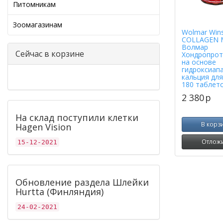
Питомникам
Зоомагазинам
Wolmar Win
COLLAGEN 
Волмар
Сейчас в корзине
Хондропрот
на основе
гидроксиап
кальция для
180 таблет
2 380
p
На склад поступили клетки
В корз
Hagen Vision
Отлож
15-12-2021
Обновление раздела Шлейки
Hurtta (Финляндия)
24-02-2021