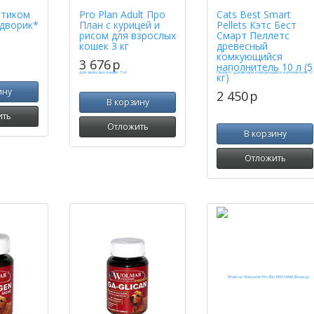
ртиком
Pro Plan Adult Про
Cats Best Smart
дворик*
План с курицей и
Pellets Кэтс Бест
рисом для взрослых
Смарт Пеллетс
кошек 3 кг
древесный
комкующийся
3 676
p
наполнитель 10 л (5
кг)
ину
2 450
p
В корзину
ить
Отложить
В корзину
Отложить