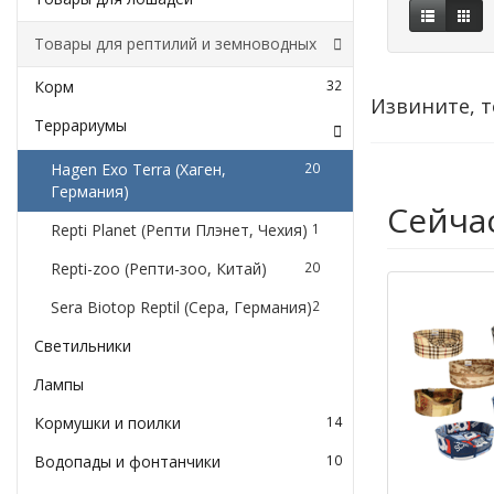
Товары для рептилий и земноводных
Корм
32
Извините, т
Террариумы
Hagen Exo Terra (Хаген,
20
Германия)
Сейча
Repti Planet (Репти Плэнет, Чехия)
1
Repti-zoo (Репти-зоо, Китай)
20
Sera Biotop Reptil (Сера, Германия)
2
Светильники
Лампы
Кормушки и поилки
14
Водопады и фонтанчики
10