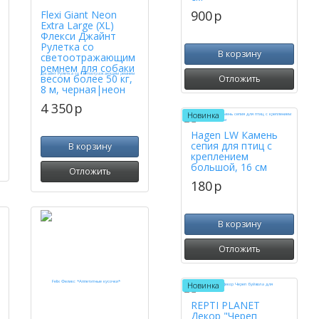
900
p
Flexi Giant Neon
Extra Large (XL)
Флекси Джайнт
Рулетка со
В корзину
светоотражающим
ремнем для собаки
весом более 50 кг,
Отложить
8 м, черная|неон
4 350
p
Новинка
Hagen LW Камень
сепия для птиц с
В корзину
креплением
большой, 16 см
Отложить
180
p
В корзину
Отложить
Новинка
REPTI PLANET
Декор "Череп