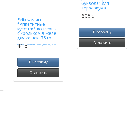
буйвола" для
террариума
695
p
Felix Феликс
*Аппетитные
кусочки* консервы
В корзину
с кроликом в желе
для кошек, 75 гр
Отложить
41
p
В корзину
Отложить