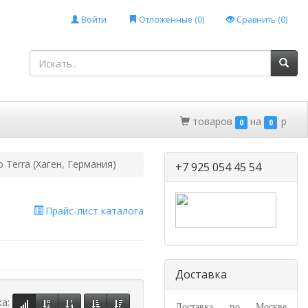
Войти
Отложенные (
0
)
Сравнить (
0
)
товаров
на
p
0
0
 Terra (Хаген, Германия)
+7 925 054 45 54
Прайс-лист каталога
Доставка
ка:
Доставка по Москве