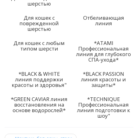
шерстью
Для кошек с
Отбеливающая
поврежденной
линия
шерстью
Для кошек с любым
*ATAMI
типом шерсти
Профессиональная
линия для глубокого
СПА-ухода*
*BLACK & WHITE
*BLACK PASSION
линия поддержки
линия красоты и
красоты и здоровья"
защиты*
*GREEN CAVIAR линия
*TECHNIQUE
восстановления на
Профессиональная
основе водорослей*
линия подготовки к
шоу"