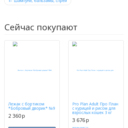
←
Шампуни, бальзамы, спреи
Сейчас покупают
Лежак с бортиком
Pro Plan Adult Про План
*Бобровый дворик* №9
с курицей и рисом для
взрослых кошек 3 кг
2 360
p
3 676
p