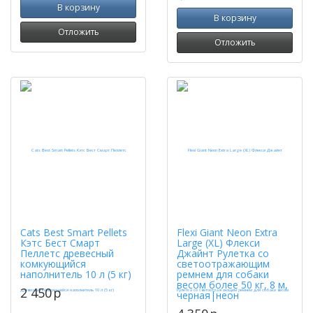
В корзину
В корзину
Отложить
Отложить
Cats Best Smart Pellets
Flexi Giant Neon Extra
Кэтс Бест Смарт
Large (XL) Флекси
Пеллетс древесный
Джайнт Рулетка со
комкующийся
светоотражающим
наполнитель 10 л (5 кг)
ремнем для собаки
весом более 50 кг, 8 м,
2 450
p
черная|неон