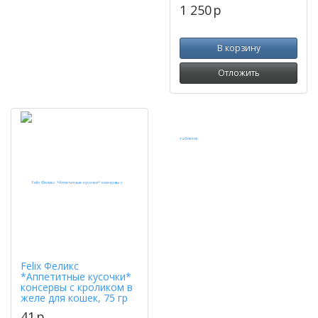
1 250
p
В корзину
Отложить
Felix Феликс
*Аппетитные кусочки*
консервы с кроликом в
желе для кошек, 75 гр
41
p