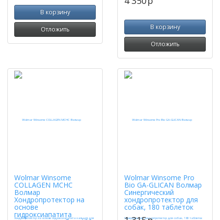
4 350
p
В корзину
В корзину
Отложить
Отложить
Wolmar Winsome
Wolmar Winsome Pro
COLLAGEN MCHC
Bio GA-GLICAN Волмар
Волмар
Синергический
Хондропротектор на
хондропротектор для
основе
собак, 180 таблеток
гидроксиапатита
1 315
p