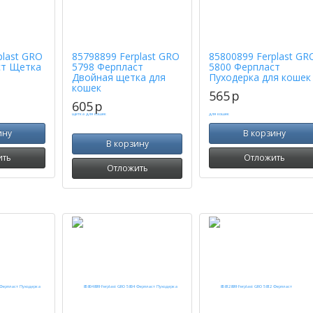
plast GRO
85798899 Ferplast GRO
85800899 Ferplast GR
ст Щетка
5798 Ферпласт
5800 Ферпласт
Двойная щетка для
Пуходерка для кошек
кошек
565
p
605
p
ину
В корзину
В корзину
ить
Отложить
Отложить