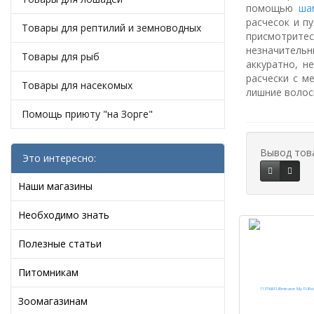
помощью
ша
расчесок и п
Товары для рептилий и земноводных
присмотритес
незначитель
Товары для рыб
аккуратно, н
расчески с м
Товары для насекомых
лишние волос
Помощь приюту "на Зорге"
Вывод тов
Это интересно:
Наши магазины
Необходимо знать
Полезные статьи
Питомникам
Зоомагазинам