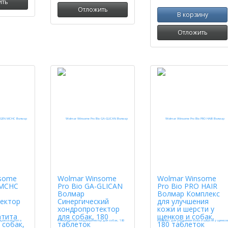
ить
Отложить
В корзину
Отложить
some
Wolmar Winsome
Wolmar Winsome
MCHC
Pro Bio GA-GLICAN
Pro Bio PRO HAIR
Волмар
Волмар Комплекс
ектор
Синергический
для улучшения
хондропротектор
кожи и шерсти у
атита
для собак, 180
щенков и собак,
 собак,
таблеток
180 таблеток