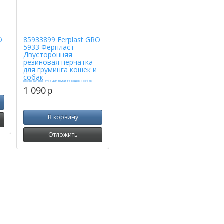
O
85933899 Ferplast GRO
5933 Ферпласт
Двусторонняя
резиновая перчатка
для груминга кошек и
собак
1 090
p
В корзину
Отложить