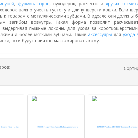
мпуней
,
фурминаторов
, пуходерок, расчесок и
других космет
уходерок важно учесть густоту и длину шерсти кошки. Если ше
ь к товарам с металлическими зубцами. В идеале они должны 
ным загибом вовнутрь. Такая форма позволит расчесыва
е выдергивая пышные локоны. Для ухода за короткошерстым
елкими и более мягкими зубцами. Такие
аксессуары
для
ухода 
инки, но и будут приятно массажировать кожу.
аров:
Сорти