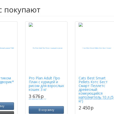
с покупают
ртиком
Pro Plan Adult Про
Cats Best Smart
дворик*
План с курицей и
Pellets Кэтс Бест
рисом для взрослых
Смарт Пеллетс
кошек 3 кг
древесный
комкующийся
3 676
p
наполнитель 10 л (5
кг)
ину
2 450
p
В корзину