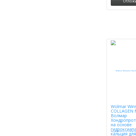
Отлож
Wolmar Win
COLLAGEN 
Волмар
Хондропрот
на основе
гидроксиап
кальция для