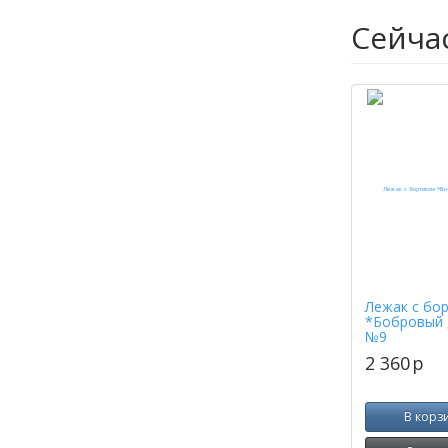
Сейча
Лежак с бо
*Бобровый 
№9
2 360
p
В корз