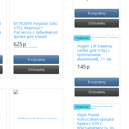
В корзину
Отложить
O
85792899 Ferplast GRO
5792 Ферпласт
з
Расческа с зубьями из
хрома для кошек
Новинка
625
p
Hagen LW Камень
сепия для птиц с
креплением
маленький, 11 см
В корзину
145
p
Отложить
В корзину
Отложить
Новинка
Repti Planet
Кокосовая крошка
брикет 635 г,
впитываемость до