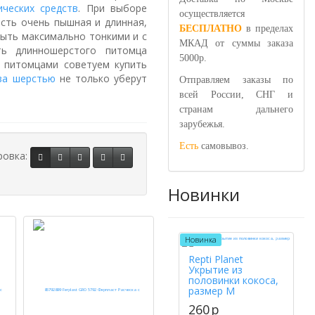
ических средств
. При выборе
осуществляется
рсть очень пышная и длинная,
БЕСПЛАТНО
в пределах
быть максимально тонкими и с
МКАД от суммы заказа
ть длинношерстого питомца
5000р.
и питомцами советуем купить
за шерстью
не только уберут
Отправляем заказы по
всей России, СНГ и
странам дальнего
зарубежья.
Есть
самовывоз.
ровка:
Новинки
Новинка
Repti Planet
Укрытие из
половинки кокоса,
размер M
260
p