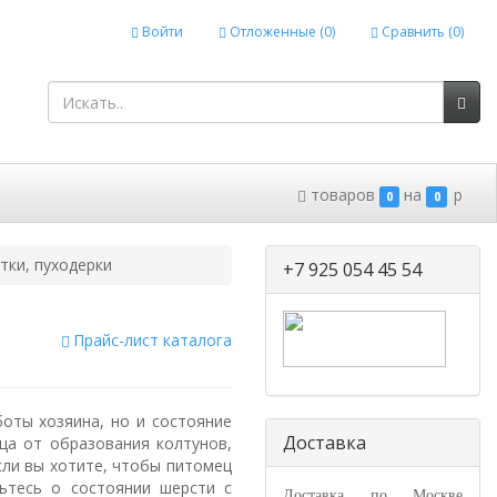
Войти
Отложенные (
0
)
Сравнить (
0
)
товаров
на
p
0
0
тки, пуходерки
+7 925 054 45 54
Прайс-лист каталога
оты хозяина, но и состояние
Доставка
ца от образования колтунов,
Если вы хотите, чтобы питомец
ьтесь о состоянии шерсти с
Доставка по Москве