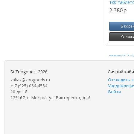
180 таблет
2 380
p
В корз
Отлож
©
Zoogoods
, 2026
Личный каб
zakaz@zoogoods.ru
Отследить з
+ 7 (925) 054-4554
Уведомления
10 до 18
Войти
125167, г. Москва, ул. Викторенко, д.16