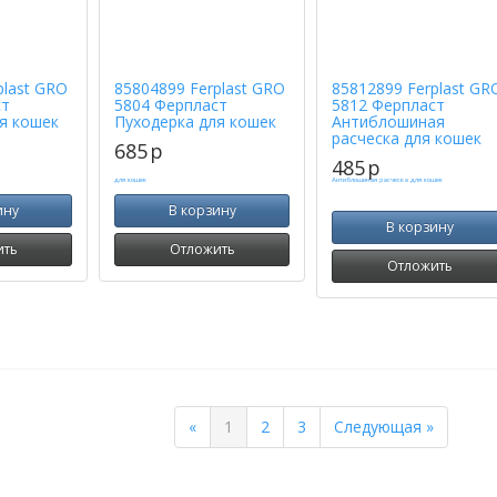
plast GRO
85804899 Ferplast GRO
85812899 Ferplast GR
ст
5804 Ферпласт
5812 Ферпласт
я кошек
Пуходерка для кошек
Антиблошиная
расческа для кошек
685
p
485
p
ину
В корзину
В корзину
ить
Отложить
Отложить
Previous
Next
«
1
2
3
Следующая »