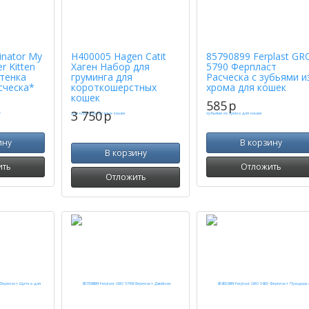
nator My
H400005 Hagen Catit
85790899 Ferplast GR
r Kitten
Хаген Набор для
5790 Ферпласт
тенка
груминга для
Расческа с зубьями и
сческа*
короткошерстных
хрома для кошек
кошек
585
p
3 750
p
ину
В корзину
В корзину
ить
Отложить
Отложить