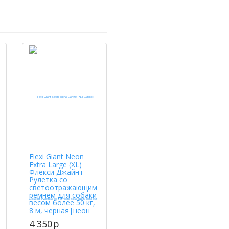
Flexi Giant Neon
Extra Large (XL)
Флекси Джайнт
Рулетка со
светоотражающим
ремнем для собаки
весом более 50 кг,
8 м, черная|неон
4 350
p