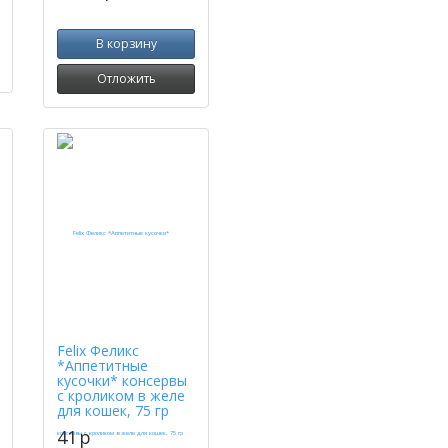
В корзину
Отложить
Felix Феликс
*Аппетитные
кусочки* консервы
с кроликом в желе
для кошек, 75 гр
41
p