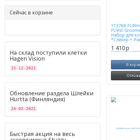
Сейчас в корзине
113768 FURmi
FURst Groome
Набор для ко
*Сликер + Ра
1 410
p
На склад поступили клетки
Hagen Vision
В корз
15-12-2021
Отлож
Обновление раздела Шлейки
Hurtta (Финляндия)
24-02-2021
Быстрая акция на весь
ассортимент Stuzzy