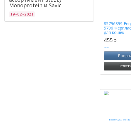
Monoprotein и Savic
19-02-2021
85796899 Fer
5796 Ферпла
для кошек
455
p
В корз
Отлож