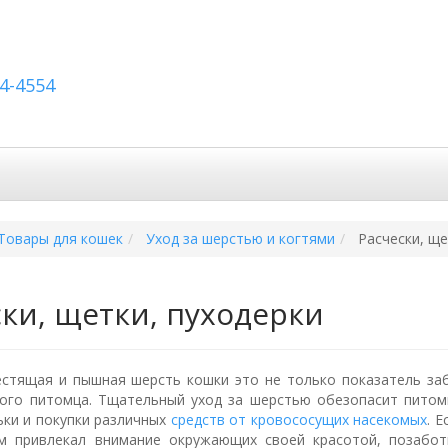
54-4554
вка по России
Вопросы и ответы
Контакты
Товары для кошек
Уход за шерстью и когтями
Расчески, ще
ски, щетки, пуходерки
естящая и пышная шерсть кошки это не только показатель заб
ого питомца. Тщательный уход за шерстью обезопасит питом
ьки и покупки различных
средств от кровососущих насекомых
. 
м привлекал внимание окружающих своей красотой, позабот