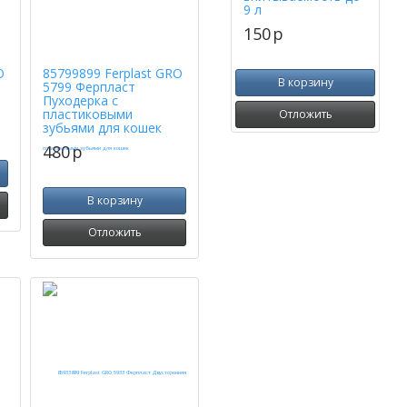
9 л
150
p
O
85799899 Ferplast GRO
В корзину
5799 Ферпласт
Пуходерка с
пластиковыми
Отложить
зубьями для кошек
480
p
В корзину
Отложить