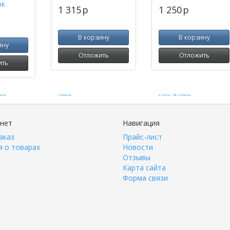
ок
1 315
p
1 250
p
В корзину
В корзину
ину
Отложить
Отложить
ить
инет
Навигация
аказ
Прайс-лист
 о товарах
Новости
Отзывы
Карта сайта
Форма связи