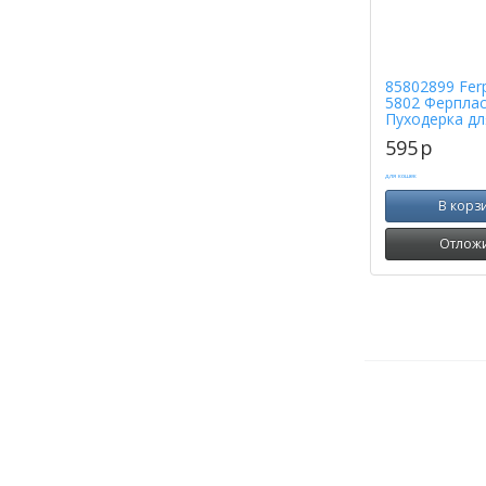
85802899 Fer
5802 Ферпла
Пуходерка дл
595
p
В корз
Отлож