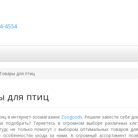
54-4554
вка по России
Вопросы и ответы
Контакты
Товары для птиц
ы для птиц
тиц в интернет-зоомагазине
Zoogoods
. Решили завести себе дом
е подобрать? Теряетесь в огромном выборе различных клет
гудс не только помогут с выбором оптимальных товаров для
б особенностях ухода за ними. А огромный ассортимент поз