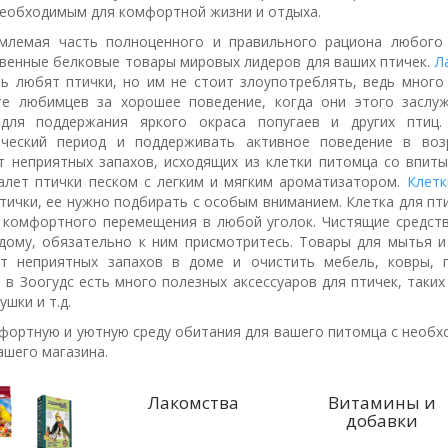
необходимым для комфортной жизни и отдыха.
млемая часть полноценного и правильного рациона любого
венные белковые товары мировых лидеров для ваших птичек.
Л
ь любят птички, но им не стоит злоупотреблять, ведь много 
те любимцев за хорошее поведение, когда они этого заслу
для поддержания яркого окраса попугаев и других птиц.
ический период и поддерживать активное поведение в воз
т неприятных запахов, исходящих из клетки питомца со впи
алет птички песком с легким и мягким ароматизатором.
Клетк
тички, ее нужно подбирать с особым вниманием. Клетка для п
 комфортного перемещения в любой уголок. Чистящие средств
дому, обязательно к ним присмотритесь. Товары для мытья и
от неприятных запахов в доме и очистить мебель, ковры, 
е в Зоогудс есть много полезных аксессуаров для птичек, таких
ушки и т.д.
фортную и уютную среду обитания для вашего питомца с необ
ашего магазина.
Лакомства
Витамины и
добавки