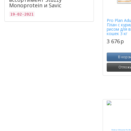
Monoprotein и Savic
19-02-2021
Pro Plan Adu
План с кури
рисом для 
кошек 3 кг
3 676
p
В корз
Отлож