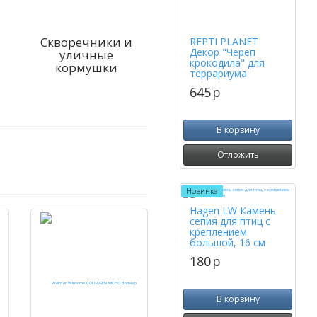
Скворечники и
REPTI PLANET
Декор "Череп
уличные
крокодила" для
кормушки
террариума
645
p
В корзину
Отложить
Новинка
Hagen LW Камень
сепия для птиц с
креплением
большой, 16 см
180
p
В корзину