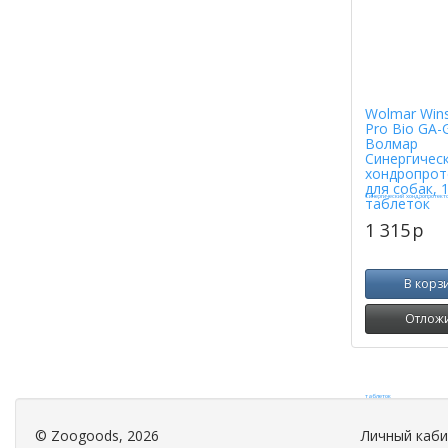
Wolmar Win
Pro Bio GA-
Волмар
Синергичес
хондропрот
для собак, 
таблеток
1 315
p
В корз
Отлож
©
Zoogoods
, 2026
Личный каб