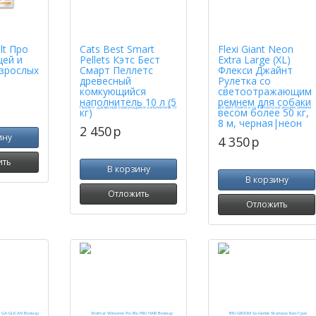
lt Про
Cats Best Smart
Flexi Giant Neon
цей и
Pellets Кэтс Бест
Extra Large (XL)
взрослых
Смарт Пеллетс
Флекси Джайнт
древесный
Рулетка со
комкующийся
светоотражающим
наполнитель 10 л (5
ремнем для собаки
кг)
весом более 50 кг,
8 м, черная|неон
2 450
p
ину
4 350
p
ить
В корзину
В корзину
Отложить
Отложить