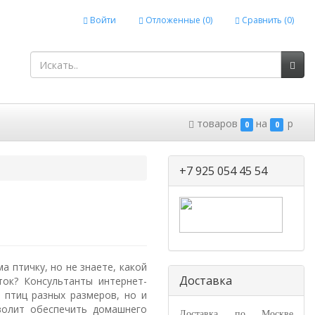
Войти
Отложенные (
0
)
Сравнить (
0
)
товаров
на
p
0
0
+7 925 054 45 54
а птичку, но не знаете, какой
Доставка
ок? Консультанты интернет-
 птиц разных размеров, но и
волит обеспечить домашнего
Доставка по Москве