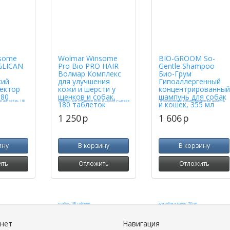
some
Wolmar Winsome
BIO-GROOM So-
GLICAN
Pro Bio PRO HAIR
Gentle Shampoo
Волмар Комплекс
Био-Грум
кий
для улучшения
Гипоаллергенный
ектор
кожи и шерсти у
концентрированный
180
щенков и собак,
шампунь для собак
180 таблеток
и кошек, 355 мл
1 250
p
1 606
p
ину
В корзину
В корзину
ить
Отложить
Отложить
инет
Навигация