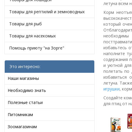
летуна всем 
Товары для рептилий и земноводных
Корм неотъе
высококачест
Товары для рыб
который очен
Отблагодари
Товары для насекомых
необходимы 
посттравмат
избавьтесь о
Помощь приюту "на Зорге"
наполните ту
содержания п
и уютной для
Это интересно:
полетать по 
избавиться 
Наши магазины
летуна. Такж
игрушки
, корм
Необходимо знать
Создайте ком
Полезные статьи
для птиц от н
Питомникам
Зоомагазинам