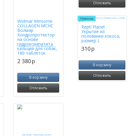
Отложить
Новинка
Wolmar Winsome
COLLAGEN MCHC
Repti Planet
Волмар
Укрытие из
Хондропротектор
половинки кокоса,
на основе
размер L
гидроксиапатита
310
p
кальция для собак,
180 таблеток
2 380
p
В корзину
Отложить
В корзину
Отложить