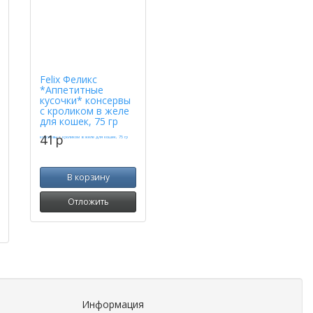
Felix Феликс
*Аппетитные
кусочки* консервы
с кроликом в желе
для кошек, 75 гр
41
p
В корзину
Отложить
Информация