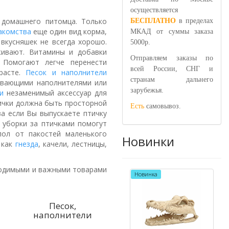
осуществляется
 домашнего питомца. Только
БЕСПЛАТНО
в пределах
акомства
еще один вид корма,
МКАД от суммы заказа
вкусняшек не всегда хорошо.
5000р.
живают. Витамины и добавки
Отправляем заказы по
 Помогают легче перенести
всей России, СНГ и
расте.
Песок и наполнители
странам дальнего
тывающими наполнителями или
зарубежья.
и
незаменимый аксессуар для
тички должна быть просторной
Есть
самовывоз.
а если Вы выпускаете птичку
 уборки за птичками помогут
пол от пакостей маленького
Новинки
 как
гнезда
, качели, лестницы,
ходимыми и важными товарами
Новинка
Песок,
наполнители