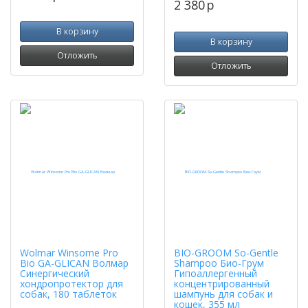
2 380
p
В корзину
В корзину
Отложить
Отложить
Wolmar Winsome Pro
BIO-GROOM So-Gentle
Bio GA-GLICAN Волмар
Shampoo Био-Грум
Синергический
Гипоаллергенный
хондропротектор для
концентрированный
собак, 180 таблеток
шампунь для собак и
кошек, 355 мл