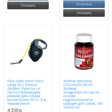
В корзину
Отложить
Отложить
Flexi Giant Neon Extra
Wolmar Winsome
Large (XL) Флекси
COLLAGEN MCHC
Джайнт Рулетка со
Волмар
светоотражающим
Хондропротектор на
ремнем для собаки
основе
весом более 50 кг, 8 м,
гидроксиапатита
черная|неон
кальция для собак, 180
таблеток
4 350
p