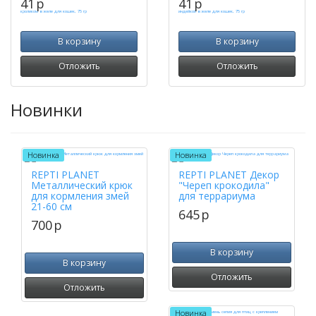
41
p
41
p
В корзину
В корзину
Отложить
Отложить
Новинки
Новинка
Новинка
REPTI PLANET
REPTI PLANET Декор
Металлический крюк
"Череп крокодила"
для кормления змей
для террариума
21-60 см
645
p
700
p
В корзину
В корзину
Отложить
Отложить
Новинка