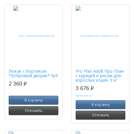
Лежак с бортиком
Pro Plan Adult Про План
*Бобровый дворик* №9
с курицей и рисом для
взрослых кошек 3 кг
2 360
p
3 676
p
В корзину
В корзину
Отложить
Отложить