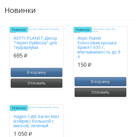
Новинки
Новинка
Новинка
REPTI PLANET Декор
Repti Planet
"Череп буйвола" для
Кокосовая крошка
террариума
брикет 635 г,
впитываемость до 9
695
p
л
150
p
В корзину
В корзину
Отложить
Отложить
Новинка
Hagen Catit Хаген Мат
(коврик) большой с
миской, зеленый
1 050
p