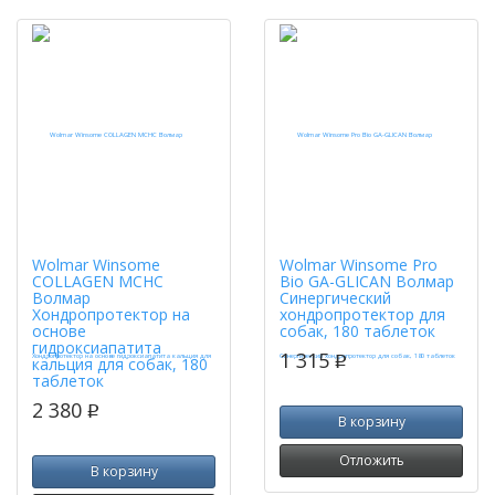
Wolmar Winsome
Wolmar Winsome Pro
COLLAGEN MCHC
Bio GA-GLICAN Волмар
Волмар
Синергический
Хондропротектор на
хондропротектор для
основе
собак, 180 таблеток
гидроксиапатита
1 315
p
кальция для собак, 180
таблеток
2 380
p
В корзину
Отложить
В корзину