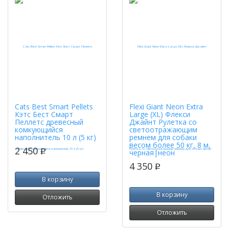
Cats Best Smart Pellets
Flexi Giant Neon Extra
Кэтс Бест Смарт
Large (XL) Флекси
Пеллетс древесный
Джайнт Рулетка со
комкующийся
светоотражающим
наполнитель 10 л (5 кг)
ремнем для собаки
весом более 50 кг, 8 м,
2 450
p
черная|неон
4 350
p
В корзину
В корзину
Отложить
Отложить