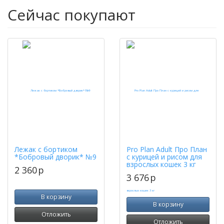
Сейчас покупают
Лежак с бортиком
Pro Plan Adult Про План
*Бобровый дворик* №9
с курицей и рисом для
взрослых кошек 3 кг
2 360
p
3 676
p
В корзину
В корзину
Отложить
Отложить