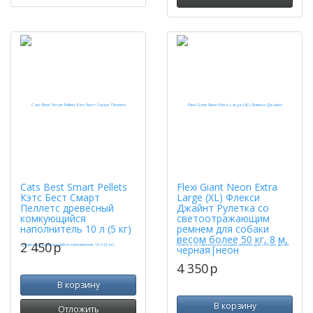
Cats Best Smart Pellets
Flexi Giant Neon Extra
Кэтс Бест Смарт
Large (XL) Флекси
Пеллетс древесный
Джайнт Рулетка со
комкующийся
светоотражающим
наполнитель 10 л (5 кг)
ремнем для собаки
весом более 50 кг, 8 м,
2 450
p
черная|неон
4 350
p
В корзину
В корзину
Отложить