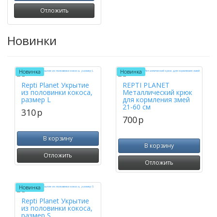
Отложить
Новинки
Новинка
Новинка
Repti Planet Укрытие
REPTI PLANET
из половинки кокоса,
Металлический крюк
размер L
для кормления змей
21-60 см
310
p
700
p
В корзину
В корзину
Отложить
Отложить
Новинка
Repti Planet Укрытие
из половинки кокоса,
размер S