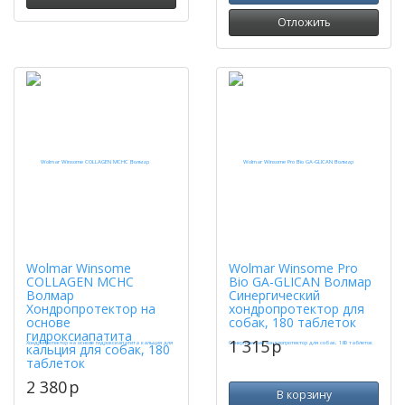
Отложить
Wolmar Winsome
Wolmar Winsome Pro
COLLAGEN MCHC
Bio GA-GLICAN Волмар
Волмар
Синергический
Хондропротектор на
хондропротектор для
основе
собак, 180 таблеток
гидроксиапатита
1 315
p
кальция для собак, 180
таблеток
2 380
p
В корзину