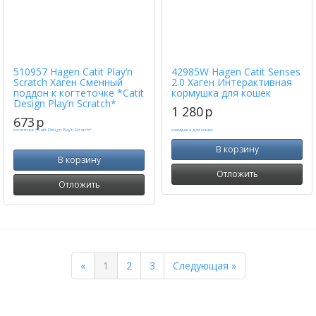
510957 Hagen Catit Play’n
42985W Hagen Catit Senses
Scratch Хаген Сменный
2.0 Хаген Интерактивная
поддон к когтеточке *Catit
кормушка для кошек
Design Play’n Scratch*
1 280
p
673
p
В корзину
В корзину
Отложить
Отложить
Previous
Next
«
1
2
3
Следующая »