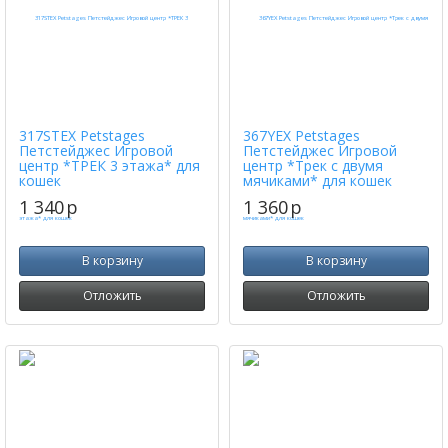
317STEX Petstages
367YEX Petstages
Петстейджес Игровой
Петстейджес Игровой
центр *ТРЕК 3 этажа* для
центр *Трек с двумя
кошек
мячиками* для кошек
1 340
p
1 360
p
В корзину
В корзину
Отложить
Отложить