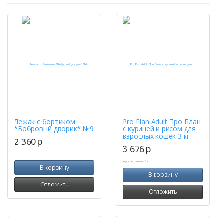
Лежак с бортиком
Pro Plan Adult Про План
*Бобровый дворик* №9
с курицей и рисом для
взрослых кошек 3 кг
2 360
p
3 676
p
В корзину
В корзину
Отложить
Отложить