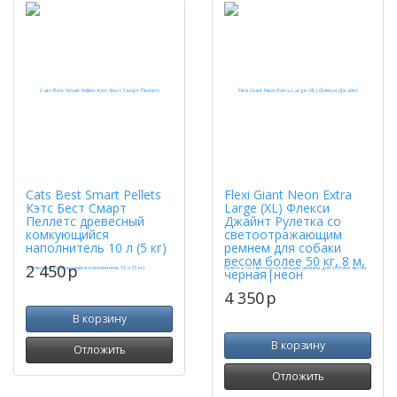
Cats Best Smart Pellets
Flexi Giant Neon Extra
Кэтс Бест Смарт
Large (XL) Флекси
Пеллетс древесный
Джайнт Рулетка со
комкующийся
светоотражающим
наполнитель 10 л (5 кг)
ремнем для собаки
весом более 50 кг, 8 м,
2 450
p
черная|неон
4 350
p
В корзину
В корзину
Отложить
Отложить