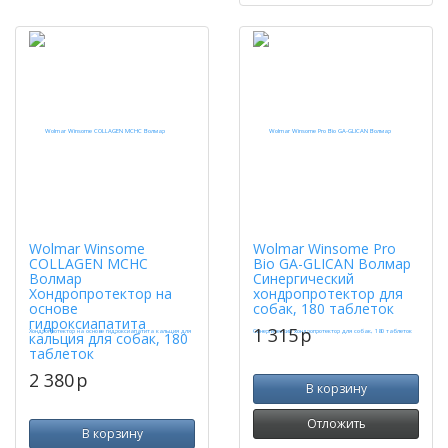
Wolmar Winsome
Wolmar Winsome Pro
COLLAGEN MCHC
Bio GA-GLICAN Волмар
Волмар
Синергический
Хондропротектор на
хондропротектор для
основе
собак, 180 таблеток
гидроксиапатита
1 315
p
кальция для собак, 180
таблеток
2 380
p
В корзину
Отложить
В корзину