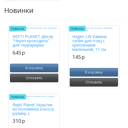
Новинки
Новинка
Новинка
REPTI PLANET Декор
Hagen LW Камень
"Череп крокодила"
сепия для птиц с
для террариума
креплением
маленький, 11 см
645
p
145
p
В корзину
В корзину
Отложить
Отложить
Новинка
Repti Planet Укрытие
из половинки кокоса,
размер L
310
p