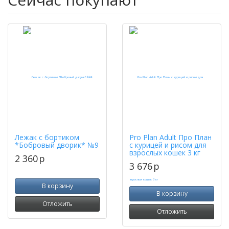
Лежак с бортиком
Pro Plan Adult Про План
*Бобровый дворик* №9
с курицей и рисом для
взрослых кошек 3 кг
2 360
p
3 676
p
В корзину
В корзину
Отложить
Отложить