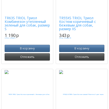
TR63S TRIOL Триол
TR55XS TRIOL Триол
Комбинезон утепленный
Костюм коричневый с
зеленый для собак, размер
бежевым для собак,
S
размер ХS
1 190
p
343
p
В корзину
В корзину
Отложить
Отложить