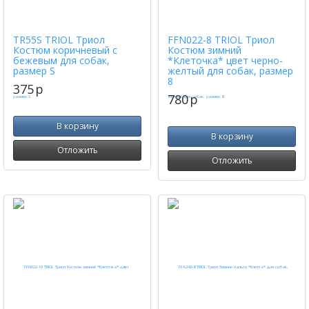
TR55S TRIOL Триол
FFN022-8 TRIOL Триол
Костюм коричневый с
Костюм зимний
бежевым для собак,
*Клеточка* цвет черно-
размер S
желтый для собак, размер
8
375
p
780
p
В корзину
В корзину
Отложить
Отложить