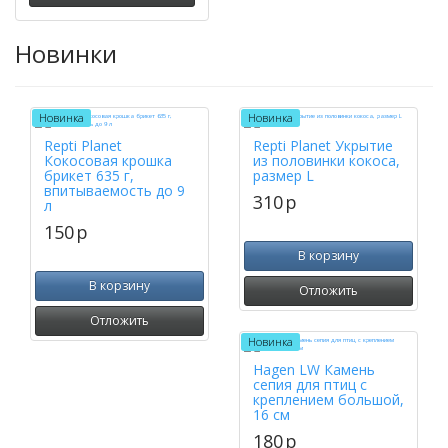
Новинки
Новинка
Новинка
Repti Planet
Repti Planet Укрытие
Кокосовая крошка
из половинки кокоса,
брикет 635 г,
размер L
впитываемость до 9
310
p
л
150
p
В корзину
В корзину
Отложить
Отложить
Новинка
Hagen LW Камень
сепия для птиц с
креплением большой,
16 см
180
p