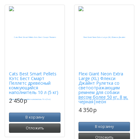
Cats Best Smart Pellets
Flexi Giant Neon Extra
Кэтс Бест Смарт
Large (XL) Флекси
Пеллетс древесный
Джайнт Рулетка со
комкующийся
светоотражающим
наполнитель 10 л (5 кг)
ремнем для собаки
весом более 50 кг, 8 м,
2 450
p
черная|неон
4 350
p
В корзину
В корзину
Отложить
Отложить