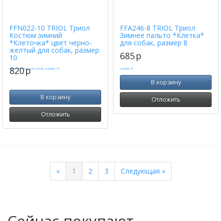
FFN022-10 TRIOL Триол
FFA246-8 TRIOL Триол
Костюм зимний
Зимнее пальто *Клетка*
*Клеточка* цвет черно-
для собак, размер 8
желтый для собак, размер
685
p
10
820
p
В корзину
В корзину
Отложить
Отложить
Previous
Next
«
1
2
3
Следующая »
Сейчас покупают