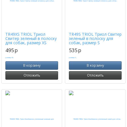
TR49XS TRIOL Триол
TR49S TRIOL Триол Cвитер
Cвитер зеленый в полоску
зеленый в полоску для
для собак, размер XS
собак, размер S
495
p
535
p
В корзину
В корзину
Отложить
Отложить