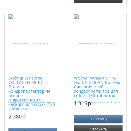
Wolmar Winsome
Wolmar Winsome Pro
COLLAGEN MCHC
Bio GA-GLICAN Волмар
Волмар
Синергический
Хондропротектор на
хондропротектор для
основе
собак, 180 таблеток
гидроксиапатита
1 315
p
кальция для собак, 180
таблеток
2 380
p
В корзину
Отложить