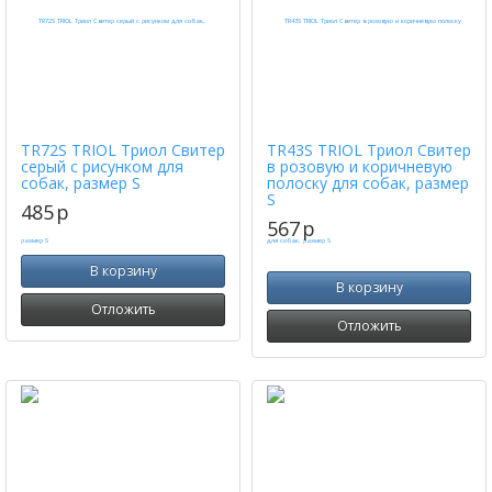
TR72S TRIOL Триол Cвитер
TR43S TRIOL Триол Cвитер
серый с рисунком для
в розовую и коричневую
собак, размер S
полоску для собак, размер
S
485
p
567
p
В корзину
В корзину
Отложить
Отложить