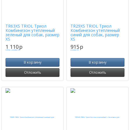
TR63ХS TRIOL Триол
TR29ХS TRIOL Триол
Комбинезон утепленный
Комбинезон утепленный
зеленый для собак, размер
синий для собак, размер
ХS
ХS
1 110
p
915
p
В корзину
В корзину
Отложить
Отложить