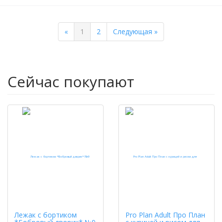
Previous
Next
«
1
2
Следующая »
Сейчас покупают
Лежак с бортиком
Pro Plan Adult Про План