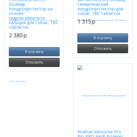
Волмар
Синергический
Хондропротектор на
хондропротектор для
основе
собак, 180 таблеток
гидроксиапатита
1 315
p
кальция для собак, 180
таблеток
2 380
p
В корзину
Отложить
В корзину
Отложить
Wolmar Winsome Pro
Bio PRO HAIR Волмар