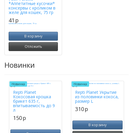
*Аппетитные кусочки*
консервы с кроликом в
желе для кошек, 75 гр
41
p
В корзину
Отложить
Новинки
Новинка
Новинка
Repti Planet
Repti Planet Укрытие
Кокосовая крошка
из половинки кокоса,
брикет 635 г,
размер L
впитываемость до 9
310
p
л
150
p
В корзину