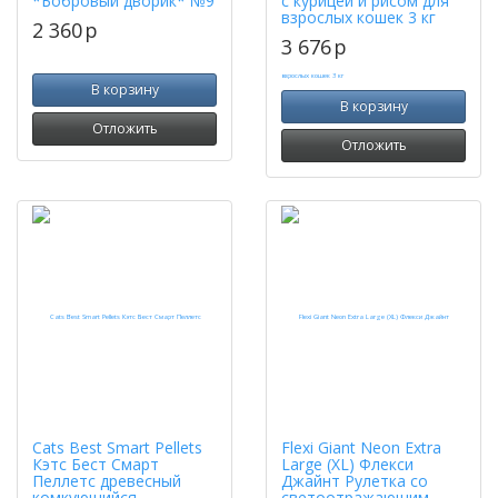
*Бобровый дворик* №9
с курицей и рисом для
взрослых кошек 3 кг
2 360
p
3 676
p
В корзину
В корзину
Отложить
Отложить
Cats Best Smart Pellets
Flexi Giant Neon Extra
Кэтс Бест Смарт
Large (XL) Флекси
Пеллетс древесный
Джайнт Рулетка со
комкующийся
светоотражающим