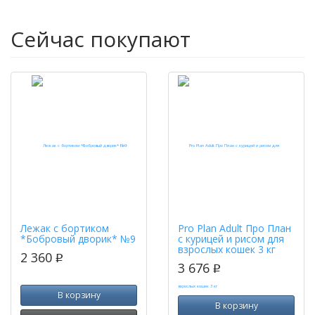
Сейчас покупают
Лежак с бортиком
Pro Plan Adult Про План
*Бобровый дворик* №9
с курицей и рисом для
взрослых кошек 3 кг
2 360
p
3 676
p
В корзину
В корзину