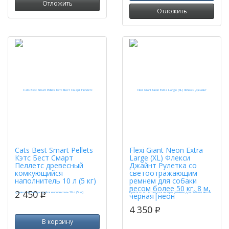
Отложить
Отложить
Cats Best Smart Pellets
Flexi Giant Neon Extra
Кэтс Бест Смарт
Large (XL) Флекси
Пеллетс древесный
Джайнт Рулетка со
комкующийся
светоотражающим
наполнитель 10 л (5 кг)
ремнем для собаки
весом более 50 кг, 8 м,
2 450
p
черная|неон
4 350
p
В корзину