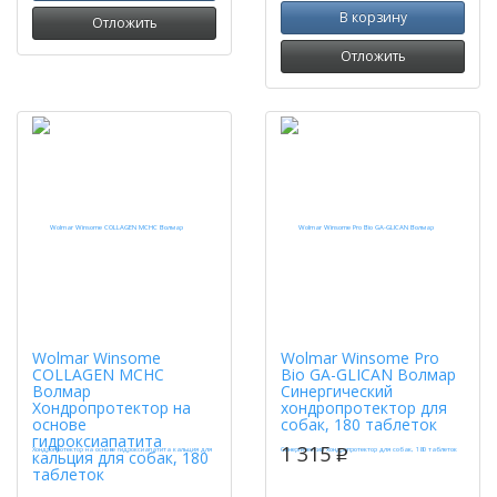
В корзину
Отложить
Отложить
Wolmar Winsome
Wolmar Winsome Pro
COLLAGEN MCHC
Bio GA-GLICAN Волмар
Волмар
Синергический
Хондропротектор на
хондропротектор для
основе
собак, 180 таблеток
гидроксиапатита
1 315
кальция для собак, 180
p
таблеток