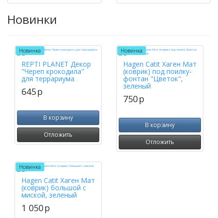
Новинки
Новинка
Новинка
REPTI PLANET Декор
Hagen Catit Хаген Мат
"Череп крокодила"
(коврик) под поилку-
для террариума
фонтан "Цветок",
зеленый
645
p
750
p
В корзину
В корзину
Отложить
Отложить
Новинка
Hagen Catit Хаген Мат
(коврик) большой с
миской, зеленый
1 050
p