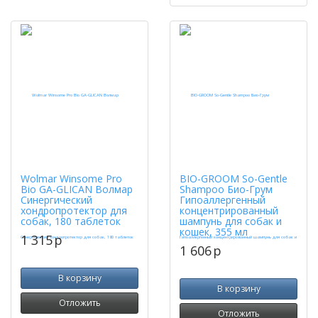
Wolmar Winsome Pro
BIO-GROOM So-Gentle
Bio GA-GLICAN Волмар
Shampoo Био-Грум
Синергический
Гипоаллергенный
хондропротектор для
концентрированный
собак, 180 таблеток
шампунь для собак и
кошек, 355 мл
1 315
p
1 606
p
В корзину
В корзину
Отложить
Отложить