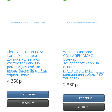
Flexi Giant Neon Extra
Wolmar Winsome
Large (XL) Флекси
COLLAGEN MCHC
Джайнт Рулетка со
Волмар
светоотражающим
Хондропротектор на
ремнем для собаки
основе
весом более 50 кг, 8 м,
гидроксиапатита
черная|неон
кальция для собак, 180
таблеток
4 350
p
2 380
p
В корзину
В корзину
Отложить
Отложить