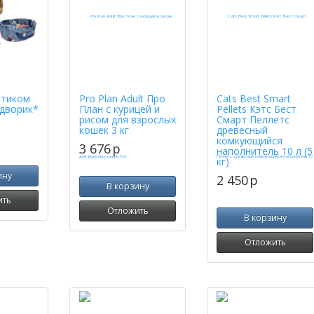
ртиком
Pro Plan Adult Про
Cats Best Smart
дворик*
План с курицей и
Pellets Кэтс Бест
рисом для взрослых
Смарт Пеллетс
кошек 3 кг
древесный
комкующийся
3 676
p
наполнитель 10 л (5
кг)
ину
2 450
p
В корзину
ить
Отложить
В корзину
Отложить