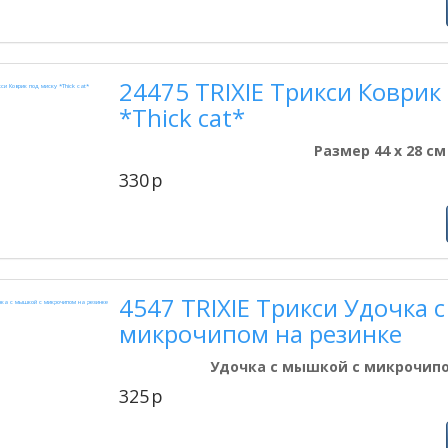
24475 TRIXIE Трикси Коврик
*Thick cat*
Размер 44 х 28 см
330
p
4547 TRIXIE Трикси Удочка 
микрочипом на резинке
Удочка с мышкой с микрочипо
325
p