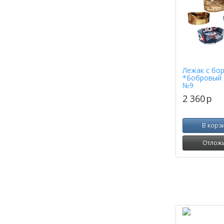
Лежак с бо
*Бобровый 
№9
2 360
p
В корз
Отлож