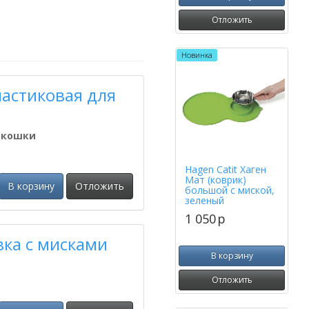
Отложить
Новинка
ластиковая для
 кошки
Hagen Catit Хаген
Мат (коврик)
В корзину
Отложить
большой с миской,
зеленый
1 050
p
вка с мисками
В корзину
Отложить