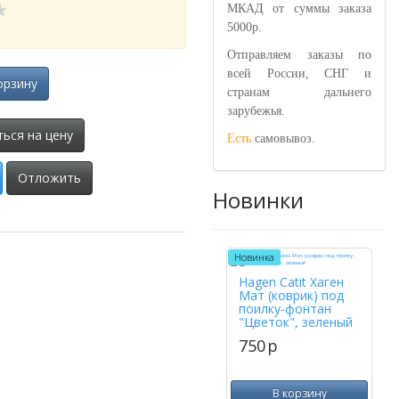
МКАД от суммы заказа
5000р.
Отправляем заказы по
всей России, СНГ и
орзину
странам дальнего
зарубежья.
ься на цену
Есть
самовывоз.
Отложить
Новинки
Новинка
Hagen Catit Хаген
Мат (коврик) под
поилку-фонтан
"Цветок", зеленый
750
p
В корзину