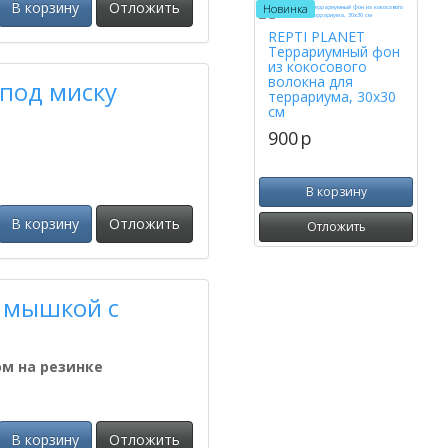
В корзину
Отложить
Новинка
REPTI PLANET
Террариумный фон
из кокосового
волокна для
 под миску
террариума, 30х30
см
900
p
В корзину
В корзину
Отложить
Отложить
с мышкой с
м на резинке
В корзину
Отложить