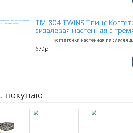
ТМ-804 TWINS Твинс Когтет
сизалевая настенная с трем
Когтеточка настенная из сизаля д
670
p
с покупают