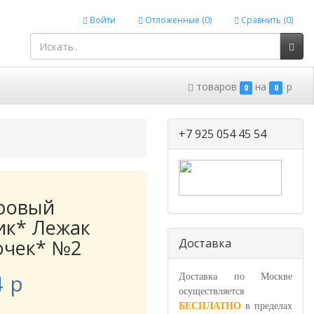
Войти
Отложенные (
0
)
Сравнить (
0
)
товаров
на
p
0
0
+7 925 054 45 54
ровый
ик* Лежак
очек* №2
Доставка
4
p
Доставка по Москве
осуществляется
БЕСПЛАТНО
в пределах