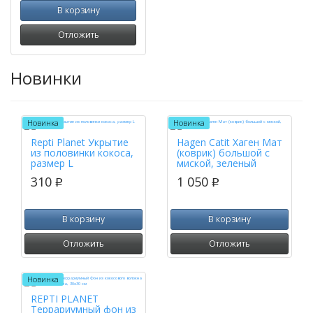
В корзину
Отложить
Новинки
Новинка
Новинка
Repti Planet Укрытие
Hagen Catit Хаген Мат
из половинки кокоса,
(коврик) большой с
размер L
миской, зеленый
310
1 050
p
p
В корзину
В корзину
Отложить
Отложить
Новинка
REPTI PLANET
Террариумный фон из