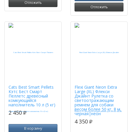
Отложить
Отложить
Cats Best Smart Pellets
Flexi Giant Neon Extra
Кэтс Бест Смарт
Large (XL) Флекси
Пеллетс древесный
Джайнт Рулетка со
комкующийся
светоотражающим
наполнитель 10 л (5 кг)
ремнем для собаки
весом более 50 кг, 8 м,
2 450
p
черная|неон
4 350
p
В корзину