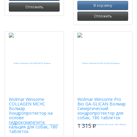
В корзину
Отложить
Отложить
Wolmar Winsome
Wolmar Winsome Pro
COLLAGEN MCHC
Bio GA-GLICAN Волмар
Волмар
Синергический
Хондропротектор на
хондропротектор для
основе
собак, 180 таблеток
гидроксиапатита
1 315
кальция для собак, 180
p
таблеток