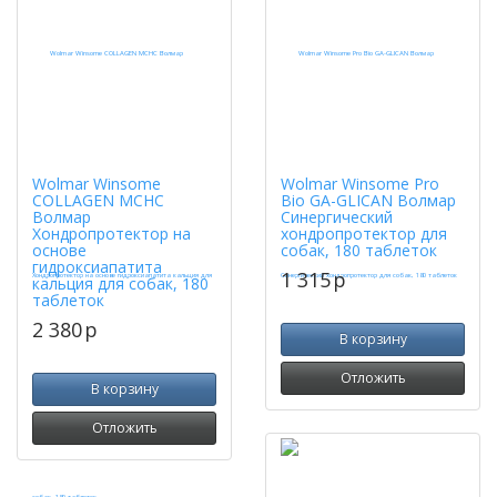
Wolmar Winsome
Wolmar Winsome Pro
COLLAGEN MCHC
Bio GA-GLICAN Волмар
Волмар
Синергический
Хондропротектор на
хондропротектор для
основе
собак, 180 таблеток
гидроксиапатита
1 315
p
кальция для собак, 180
таблеток
2 380
p
В корзину
Отложить
В корзину
Отложить