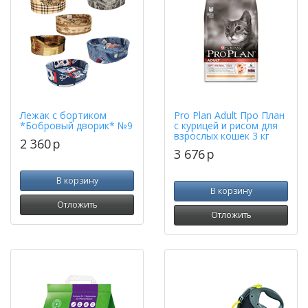
Лежак с бортиком
Pro Plan Adult Про План
*Бобровый дворик* №9
с курицей и рисом для
взрослых кошек 3 кг
2 360
p
3 676
p
В корзину
В корзину
Отложить
Отложить