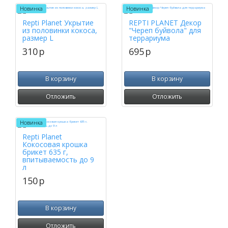
Новинка
Новинка
Repti Planet Укрытие
REPTI PLANET Декор
из половинки кокоса,
"Череп буйвола" для
размер L
террариума
310
p
695
p
В корзину
В корзину
Отложить
Отложить
Новинка
Repti Planet
Кокосовая крошка
брикет 635 г,
впитываемость до 9
л
150
p
В корзину
Отложить