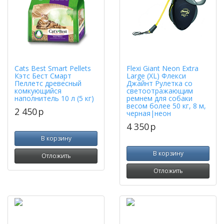
Cats Best Smart Pellets
Flexi Giant Neon Extra
Кэтс Бест Смарт
Large (XL) Флекси
Пеллетс древесный
Джайнт Рулетка со
комкующийся
светоотражающим
наполнитель 10 л (5 кг)
ремнем для собаки
весом более 50 кг, 8 м,
2 450
p
черная|неон
4 350
p
В корзину
В корзину
Отложить
Отложить