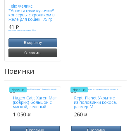
Felix Феликс
*Аппетитные кусочки*
консервы с кроликом в
желе для кошек, 75 гр
41
p
В корзину
Отложить
Новинки
Новинка
Новинка
Hagen Catit Хаген Мат
Repti Planet Укрытие
(коврик) большой с
из половинки кокоса,
миской, зеленый
размер M
1 050
260
p
p
В корзину
В корзину