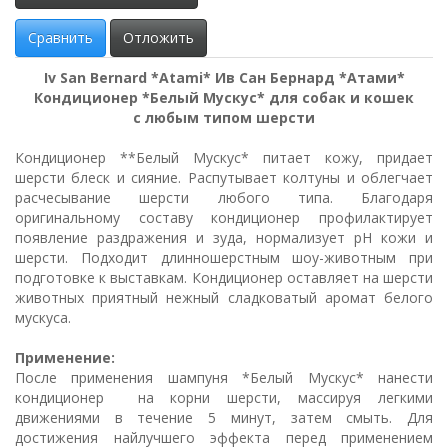
Сравнить
Отложить
Iv San Bernard *Atami* Ив Сан Бернард *Атами*
Кондиционер *Белый Мускус* для собак и кошек
с любым типом шерсти
Кондиционер **Белый Мускус* питает кожу, придает
шерсти блеск и сияние. Распутывает колтуны и облегчает
расчесывание шерсти любого типа. Благодаря
оригинальному составу кондиционер профилактирует
появление раздражения и зуда, нормализует рН кожи и
шерсти. Подходит длинношерстным шоу-животным при
подготовке к выставкам. Кондиционер оставляет на шерсти
животных приятный нежный сладковатый аромат белого
мускуса.
Применение:
После применения шампуня *Белый Мускус* нанести
кондиционер на корни шерсти, массируя легкими
движениями в течение 5 минут, затем смыть. Для
достижения найлучшего эффекта перед применением