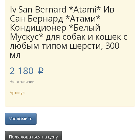
Iv San Bernard *Atami* Ив
Сан Бернард *Атами*
Кондиционер *Белый
Мускус* для собак и кошек с
любым типом шерсти, 300
мл
2 180
p
Нет в наличии
Артикул
Уведомить
Пожаловаться на цену