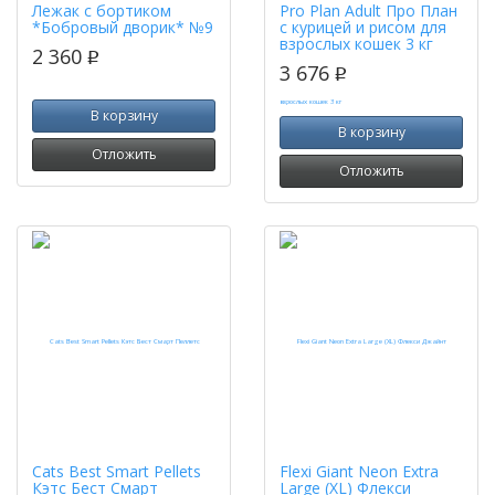
Лежак с бортиком
Pro Plan Adult Про План
*Бобровый дворик* №9
с курицей и рисом для
взрослых кошек 3 кг
2 360
p
3 676
p
В корзину
В корзину
Отложить
Отложить
Cats Best Smart Pellets
Flexi Giant Neon Extra
Кэтс Бест Смарт
Large (XL) Флекси