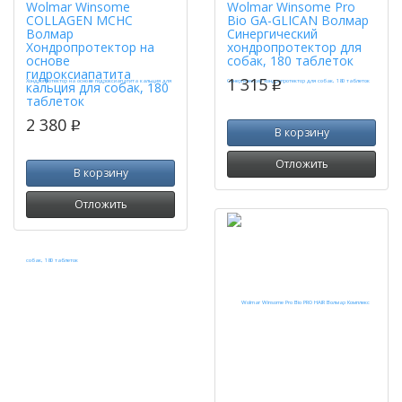
Wolmar Winsome
Wolmar Winsome Pro
COLLAGEN MCHC
Bio GA-GLICAN Волмар
Волмар
Синергический
Хондропротектор на
хондропротектор для
основе
собак, 180 таблеток
гидроксиапатита
1 315
кальция для собак, 180
p
таблеток
2 380
p
В корзину
Отложить
В корзину
Отложить