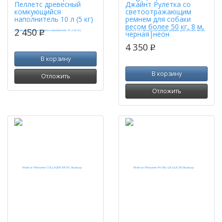
Пеллетс древесный
Джайнт Рулетка со
комкующийся
светоотражающим
наполнитель 10 л (5 кг)
ремнем для собаки
весом более 50 кг, 8 м,
2 450
p
черная|неон
4 350
p
В корзину
В корзину
Отложить
Отложить