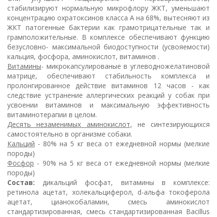
стабилизируют нормальную микрофлору ЖКТ, уменьшают
концентрацию охратоксинов класса А на 68%, вытесняют из
ЖКТ патогенные бактерии как грамотрицательные так и
грамположительные. В комплексе обеспечивают функцию
безусловно- максимальной биодоступности (усвояемости)
кальция, фосфора, аминокислот, витаминов .
Витамины
- микрокапсулированые в углеводножелатиновой
матрице, обеспечивают стабильность комплекса и
пролонгированное действие витаминов 12 часов - как
следствие устранение аллергических реакций у собак при
усвоении витаминов и максимальную эффективность
витаминотерапии в целом.
Десять незаменимых аминокислот
, не синтезирующихся
самостоятельно в организме собаки.
Кальций
- 80% на 5 кг веса от ежедневной нормы (мелкие
породы)
Фосфор
- 90% на 5 кг веса от ежедневной нормы (мелкие
породы)
Состав:
дикальций фосфат, витамины в комплексе:
ретинола ацетат, холекальциферол, d-альфа токоферола
ацетат, цианокобаламин, смесь аминокислот
стандартизированная, смесь стандартизированная Bacillus