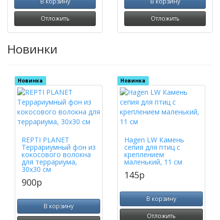
В корзину
В корзину
Отложить
Отложить
Новинки
Новинка
Новинка
REPTI PLANET
Hagen LW Камень
Террариумный фон из
сепия для птиц с
кокосового волокна
креплением
для террариума,
маленький, 11 см
30х30 см
145
p
900
p
В корзину
В корзину
Отложить